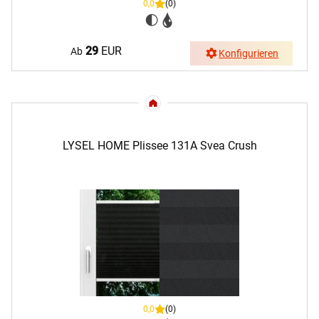
0,0
(0)
29
EUR
Ab
Konfigurieren
LYSEL HOME Plissee 131A Svea Crush
0,0
(0)