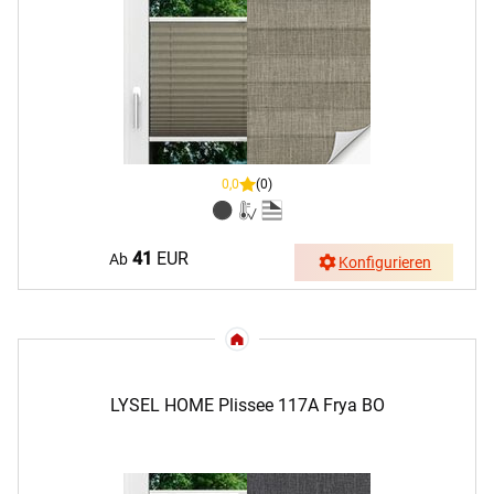
0,0
(0)
41
EUR
Ab
Konfigurieren
LYSEL HOME Plissee 117A Frya BO