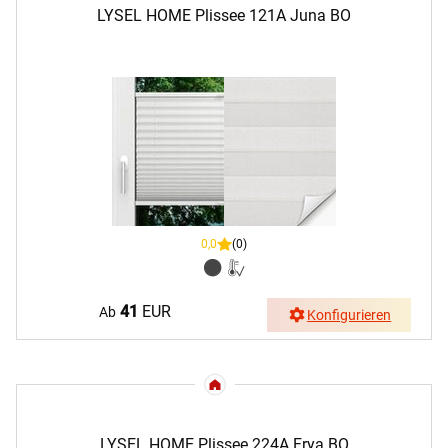
LYSEL HOME Plissee 121A Juna BO
0,0
(0)
41
EUR
Ab
Konfigurieren
LYSEL HOME Plissee 224A Frya BO