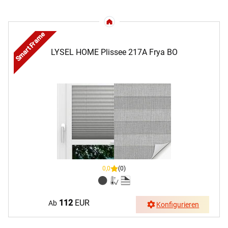
Smart Frame
LYSEL HOME Plissee 217A Frya BO
0,0
(0)
112
EUR
Ab
Konfigurieren