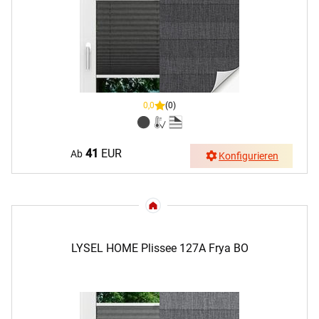
0,0
(0)
41
EUR
Ab
Konfigurieren
LYSEL HOME Plissee 127A Frya BO