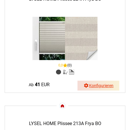
0,0
(0)
41
EUR
Ab
Konfigurieren
LYSEL HOME Plissee 213A Frya BO