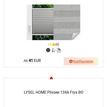
0,0
(0)
41
EUR
Ab
Konfigurieren
LYSEL HOME Plissee 134A Frya BO