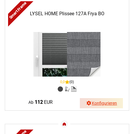
Smart Frame
LYSEL HOME Plissee 127A Frya BO
0,0
(0)
112
EUR
Ab
Konfigurieren