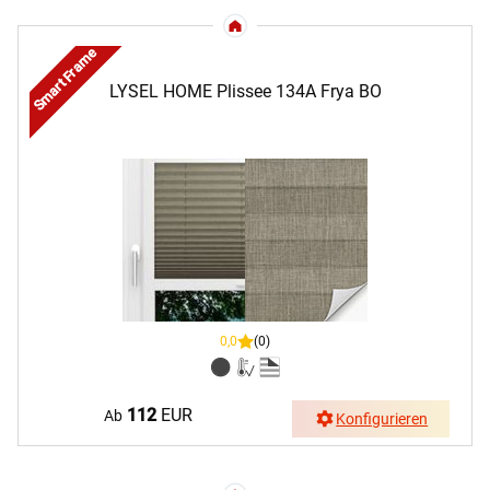
Smart Frame
LYSEL HOME Plissee 134A Frya BO
0,0
(0)
112
EUR
Ab
Konfigurieren