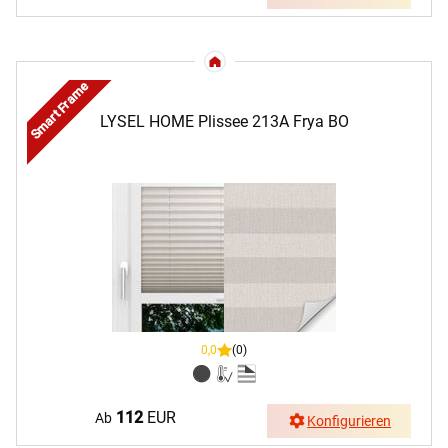
Smart Frame
LYSEL HOME Plissee 213A Frya BO
0,0
(0)
112
EUR
Ab
Konfigurieren