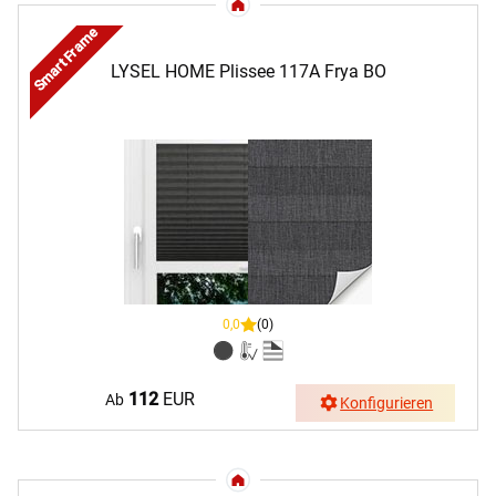
Smart Frame
LYSEL HOME Plissee 117A Frya BO
0,0
(0)
112
EUR
Ab
Konfigurieren