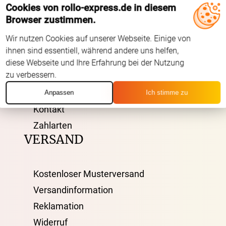
Cookies von rollo-express.de in diesem
ÜBER UNS
Browser zustimmen.
Wir nutzen Cookies auf unserer Webseite. Einige von
AGB
ihnen sind essentiell, während andere uns helfen,
Impressum
diese Webseite und Ihre Erfahrung bei der Nutzung
zu verbessern.
Datenschutz
FAQ
Anpassen
Ich stimme zu
Kontakt
Zahlarten
VERSAND
Kostenloser Musterversand
Versandinformation
Reklamation
Widerruf