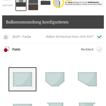
wechseln:
Balkonumrandung konfigurieren
Stoff / Farbe
Balkon Sichtschutz Irisun Uniti G327
Form
Rechteck