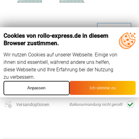
Weiter
Cookies von rollo-express.de in diesem
Browser zustimmen.
Wir nutzen Cookies auf unserer Webseite. Einige von
Maße
noch keine Maße eingegeben
ihnen sind essentiell, während andere uns helfen,
diese Webseite und Ihre Erfahrung bei der Nutzung
Ösen
ohne
zu verbessern.
Befestigung
ohne
Anpassen
Ich stimme zu
Versandoptionen
Balkonumrandung nicht gerollt