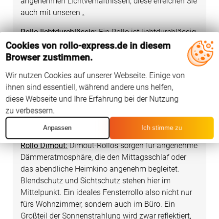
angenehmen Lichtverhältnissen, diese erreichen Sie
auch mit unseren
.
Rollo lichtdurchlässig:
Ein Rollo ist lichtdurchlässig,
wenn der Stoff einen Großteil des Tageslichts ins
Cookies von rollo-express.de in diesem
Innere lässt. Abhängig vom gewählten Farbton wird
Browser zustimmen.
die Sonnenstrahlung angenehm getönt und etwas
Wir nutzen Cookies auf unserer Webseite. Einige von
gedämpft. Gleichzeitig dürfen Sie von einem
ihnen sind essentiell, während andere uns helfen,
lichtdurchlässigen Rollo blickdichte Eigenschaften
diese Webseite und Ihre Erfahrung bei der Nutzung
und damit Sichtschutz erwarten. Selbst abends bei
zu verbessern.
künstlicher Beleuchtung nehmen neugierige
Nachbarn hinter dem Behang nur Konturen wahr.
Anpassen
Ich stimme zu
Rollo Dimout:
Dimout-Rollos sorgen für angenehme
Dämmeratmosphäre, die den Mittagsschlaf oder
das abendliche Heimkino angenehm begleitet.
Blendschutz und Sichtschutz stehen hier im
Mittelpunkt. Ein ideales Fensterrollo also nicht nur
fürs Wohnzimmer, sondern auch im Büro. Ein
Großteil der Sonnenstrahlung wird zwar reflektiert,