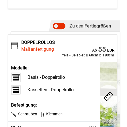
Zu den
Fertiggrößen
DOPPELROLLOS
DOPPELROLLOS
8,5
Fertiggrößen
Ab
EUR
55
Maßanfertigung
Ab
EUR
Preis - Beispiel:
B 60cm x H 90cm
Modelle:
Modelle:
Basis - Doppelrollo
Basis - Doppelrollo
Kassetten - Doppelrollo
Kassetten - Doppelrollo
Befestigung:
Befestigung:
Schrauben
Klemmen
Kleben
Schrauben
Klemmen
Stoffe:
19