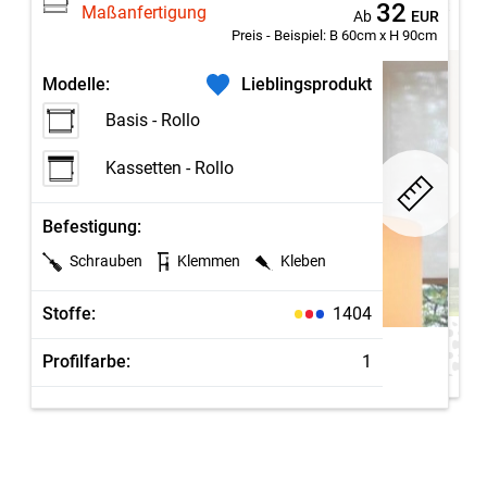
4,95
Fertiggrößen
Ab
EUR
32
Maßanfertigung
Ab
EUR
Preis - Beispiel:
B 60cm x H 90cm
Modelle:
Modelle:
Lieblingsprodukt
Basis - Rollo
Basis - Rollo
Kassetten - Rollo
Kassetten - Rollo
Befestigung:
Befestigung:
Schrauben
Klemmen
Kleben
Schrauben
Klemmen
Kleben
Stoffe:
112
Stoffe:
1404
Profilfarbe:
1
Profilfarbe:
1