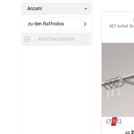
Anzahl
AGB
Impress
Tel.: +49 (0) 3721 395312
zu den Raffrollos
SET Achat S
Datensch
Fax.: +41 (0) 3721 395333
Alle Filter löschen
FAQ
Mail: shop@rolloexpress.com
Kontakt
Zahlarten
Servicezeiten
:
Montag - Freitag: 08:00 - 19:00 Uhr
Samstag: 09:00 - 13:00 Uhr
2
Ab