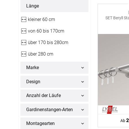
Massanfertigung
Massanfertigun
Zubehör
Länge
Alle Scheibenga
Raffrollo
Gardin
Fertiggrössen
Fertiggrössen
SET Beryll 
kleiner 60 cm
Zubehör
Zubehör
Zubehör
Alle Raffrollos
Alle Vorhangsta
Gardinen/Vorhänge
Fliegen
von 60 bis 170cm
Massanfertigung
Fertiggrössen
über 170 bis 280cm
Gardinen nach Maß
Fliegengitter
Flächenvorhang
Fenster
Fertiggrössen
Zubehör
über 280 cm
Gardinenstores
Insektenschutz
Zubehör
Alle Flächenvorhänge
Marke
Massanfertigung
Design
Fertiggrössen
Anzahl der Läufe
Zubehör
Gardinenstangen-Arten
ÜBER U
2
Ab
Montagearten