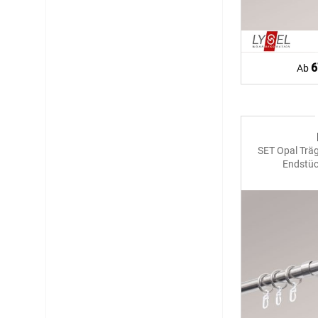
6
Ab
SET Opal Trä
Endstü