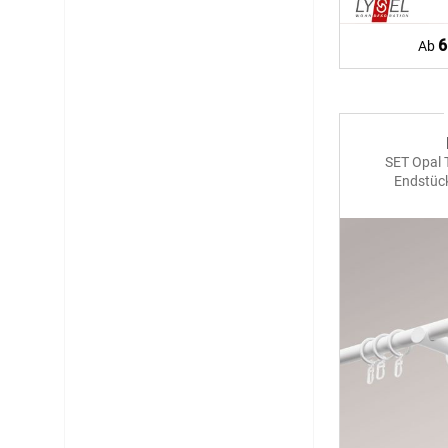
6
Ab
SET Opal 
Endstüc