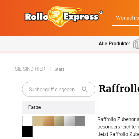
Alle Produkte:
Alle Produkte:
SIE SIND HIER
Für Ihre Fenster & Türen
Start
Raffroll
Plissee
Lamell
Farbe
Alle Plissees
Massanfertigun
Rollo
Jalousi
Raffrollo Zubehör s
Massanfertigung
Zubehör
besonders leichte, 
Alle Rollos
Alle Jalousien
Dachfenster Rollo
Scheibe
Fertiggrössen
Jetzt Raffrollo Zub