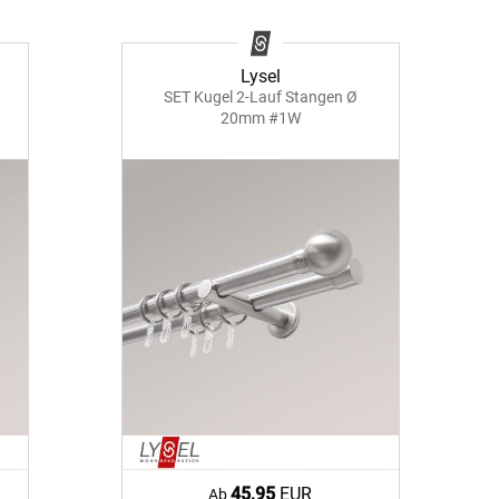
Facebook
Lysel
SET Kugel 2-Lauf Stangen Ø
Twitter
20mm #1W
Pinterest
Youtube
Blogspot
45,95
EUR
Ab