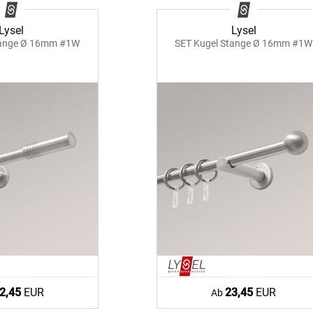
g
Massanfertigung
Massa
Zubehör
rdinen
Alle Dekostoffe
Alle 
enstange
Lysel
Lysel
Fertiggrössen
Stange Ø 16mm #1W
SET Kugel Stange Ø 16mm #1W
Zubehör
ngen
gitter
bilder
 nach Mass
NS
VERSAND
2,45
EUR
23,45
EUR
Ab