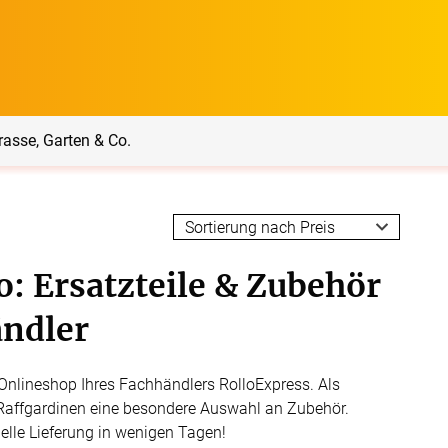
rasse, Garten & Co.
rrasse, Garten & Co.
Service
o: Ersatzteile & Zubehör
Balkon Sichtschutz
Produktberatung
ndler
Balkonbespannungen
Markisenstoff
Messanleitung
n Onlineshop Ihres Fachhändlers RolloExpress. Als
nfertigung
Raffgardinen eine besondere Auswahl an Zubehör.
arkisenstoffe
Sonnensegel
Montageanleitung
ör
hnelle Lieferung in wenigen Tagen!