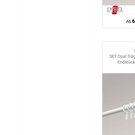
6
Ab
SET Opal Trä
Endstück