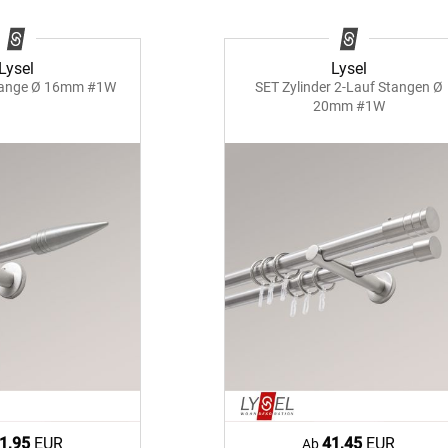
Kostenloser Musterversand
Lysel
Lysel
um
Versandinformation
tange Ø 16mm #1W
SET Zylinder 2-Lauf Stangen Ø
20mm #1W
utz
Reklamation
Widerruf
Unsere Versandpartner:
1,95
EUR
41,45
EUR
Ab