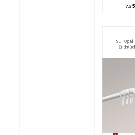
5
Ab
SET Opal 
Endstüc