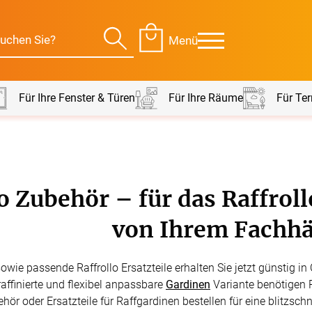
Menü
Für Ihre Fenster & Türen
Für Ihre Räume
Für Ter
Für Ihre Räume
Für Te
o Zubehör – für das Raffroll
envorhang
Kissen
von Ihrem Fachhä
g
Alle Kissen
Alle 
en
Tischdecke
owie passende Raffrollo Ersatzteile erhalten Sie jetzt günstig i
Massanfertigung
Massa
raffinierte und flexibel anpassbare
Gardinen
Variante benötigen 
Alle Tischdecken
Alle M
ngardinen
Stoffe
Fertiggrössen
Zubeh
ehör oder Ersatzteile für Raffgardinen bestellen für eine blitzsc