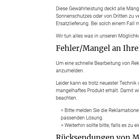
Massanfertigung
Massanfertigun
Zubehör
Diese Gewährleistung deckt alle Mänge
Alle Scheibenga
Raffrollo
Gardin
Fertiggrössen
Fertiggrössen
Sonnenschutzes oder von Dritten zu v
Zubehör
Ersatzlieferung. Bei solch einem Fall
Zubehör
Zubehör
Alle Raffrollos
Alle Vorhangsta
Gardinen/Vorhänge
Fliegen
Wir tun alles was in unseren Möglichk
Massanfertigung
Fertiggrössen
Fehler/Mangel an Ihre
Gardinen nach Maß
Fliegengitter
Flächenvorhang
Fenster
Fertiggrössen
Zubehör
Gardinenstores
Insektenschutz
Um eine schnelle Bearbeitung von Rekl
Zubehör
Alle Flächenvorhänge
anzumelden.
Massanfertigung
Leider kann es trotz neuester Techni
mangelhaftes Produkt erhält. Damit wi
Fertiggrössen
beachten.
Zubehör
> Bitte melden Sie die Reklamation
passenden Lösung.
> Weiterhin sollte bitte, falls es z
ÜBER U
Rücksendungen von M