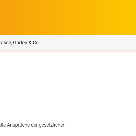
rasse, Garten & Co.
rrasse, Garten & Co.
Service
Balkon Sichtschutz
Produktberatung
Balkonbespannungen
Markisenstoff
Messanleitung
nfertigung
lle Ansprüche der gesetzlichen
arkisenstoffe
Sonnensegel
Montageanleitung
ör