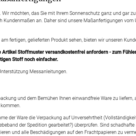
Kostenloser Musterversand
n. Wir möchten, das Sie mit Ihrem Sonnenschutz ganz und gar zufr
ach Kundenmaßen an. Daher sind unsere Maßanfertigungen vom
um
Versandinformation
utz
Reklamation
st am fertigen, gelieferten Produkt sehen, bieten wir unseren Ku
Widerruf
le Artikel Stoffmuster versandkostenfrei anfordern - zum Fühle
tigen Stoff noch einfacher.
Unsere Versandpartner:
Unterstützung Messanleitungen.
Verpackung und dem Bemühen Ihnen einwandfreie Ware zu liefern
e kommen.
ahme der Ware die Verpackung auf Unversehrtheit (Vollständigke
lebeband der Spedition gearbeitet?) überprüfen. Sind schadhafte S
eren und alle Beschädigungen auf den Frachtpapieren zu verme