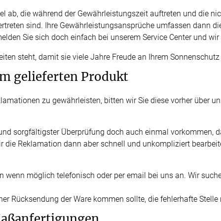
g
Massanfertigung
Massa
Zubehör
l ab, die während der Gewährleistungszeit auftreten und die ni
rdinen
Alle Dekostoffe
Alle 
enstange
Fertiggrössen
ertreten sind. Ihre Gewährleistungsansprüche umfassen dann di
Zubehör
 melden Sie sich doch einfach bei unserem Service Center und w
ngen
gitter
eiten steht, damit sie viele Jahre Freude an Ihrem Sonnenschut
m gelieferten Produkt
bilder
 nach Mass
amationen zu gewährleisten, bitten wir Sie diese vorher über u
k und sorgfältigster Überprüfung doch auch einmal vorkommen, d
r die Reklamation dann aber schnell und unkompliziert bearbeite
en wenn möglich telefonisch oder per email bei uns an. Wir su
u einer Rücksendung der Ware kommen sollte, die fehlerhafte Stell
NS
VERSAND
aßanfertigungen