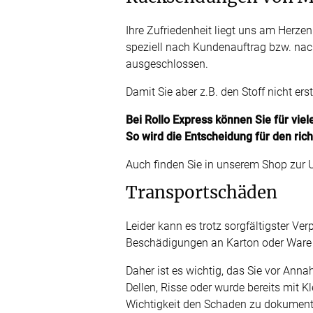
AGB
Ihre Zufriedenheit liegt uns am Herze
speziell nach Kundenauftrag bzw. n
Impress
Tel.: +49 (0) 3721 395312
ausgeschlossen.
Datensch
Fax.: +41 (0) 3721 395333
Damit Sie aber z.B. den Stoff nicht er
FAQ
Mail: shop@rolloexpress.com
Kontakt
Bei Rollo Express können Sie für vie
So wird die Entscheidung für den rich
Zahlarten
Servicezeiten
:
Auch finden Sie in unserem Shop zur 
Montag - Freitag: 08:00 - 19:00 Uhr
Samstag: 09:00 - 13:00 Uhr
Transportschäden
Leider kann es trotz sorgfältigster 
Beschädigungen an Karton oder War
Daher ist es wichtig, das Sie vor Ann
Dellen, Risse oder wurde bereits mit K
Wichtigkeit den Schaden zu dokumenti