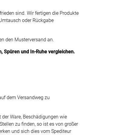
ieden sind. Wir fertigen die Produkte
Facebook
 Umtausch oder Rückgabe
Twitter
nden den Musterversand an.
Pinterest
n, Spüren und In-Ruhe vergleichen.
Youtube
Blogspot
, auf dem Versandweg zu
it der Ware, Beschädigungen wie
tellen zu finden, so ist es von großer
rken und sich dies vom Spediteur