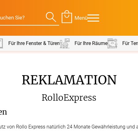
Menü
Für Ihre Fenster & Türen
Für Ihre Räume
Für Ter
Für Ihre Räume
Für Te
REKLAMATION
envorhang
Kissen
RolloExpress
g
Alle Kissen
Alle 
en
Tischdecke
en
Massanfertigung
Massa
tz von Rollo Express natürlich 24 Monate Gewährleistung und a
Alle Tischdecken
Alle M
ngardinen
Stoffe
Fertiggrössen
Zubeh