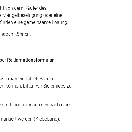
nfertigung
cht von dem Käufer des
Sonnensegel
Pflegeanleitung
e Mängelbeseitigung oder eine
ir finden eine gemeinsame Lösung.
z haben können.
nser
Reklamationsformular
ass man ein falsches oder
n können, bitten wir Sie einiges zu
chen mit Ihnen zusammen nach einer
e markiert werden (Klebeband).
BEZAHLUNG
SOCIAL MEDIA