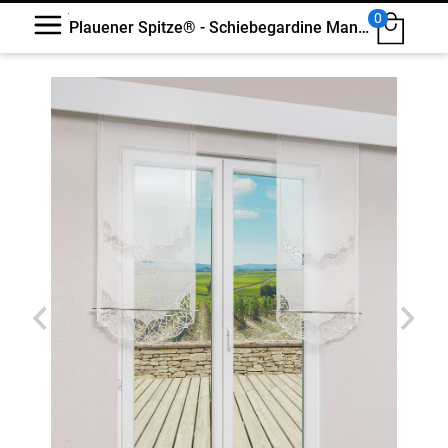
0
Plauener Spitze® - Schiebegardine Mandubia #1W