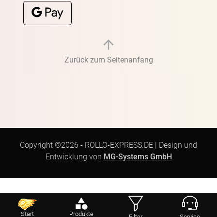
Zurück zum Seitenanfang
Copyright ©2026 -
ROLLO-EXPRESS.DE
|
Design und
Entwicklung von
MG-Systems GmbH
Start
Produkte
Filter
Service