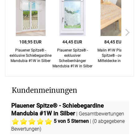
108,95 EUR
44,45 EUR
84,45 EUR
Plauener Spitze® -
Plauener Spitze® -
Malin #1W Plauener
exklusive Schiebegardine
exklusiver
Spitze® - ovale
Sp
Mandubia #1W in Silber
Scheibenhänger
Mitteldecke in Silber
Mandubia #1W in Silber
Kundenmeinungen
Plauener Spitze® - Schiebegardine
Mandubia #1W in Silber
| Gesamtbewertungen
5
von 5 Sternen
| (
0
abgegebene
Bewertungen)