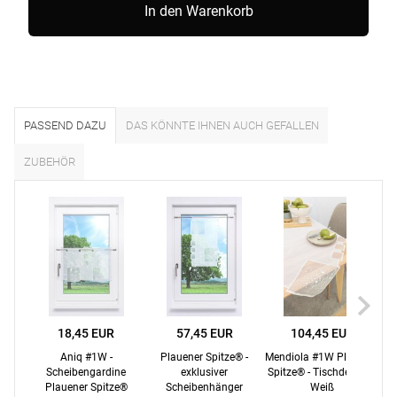
In den Warenkorb
PASSEND DAZU
DAS KÖNNTE IHNEN AUCH GEFALLEN
ZUBEHÖR
18,45 EUR
57,45 EUR
104,45 EUR
Aniq #1W -
Plauener Spitze® -
Mendiola #1W Plauener
Me
Scheibengardine
exklusiver
Spitze® - Tischdecke in
S
Plauener Spitze®
Scheibenhänger
Weiß