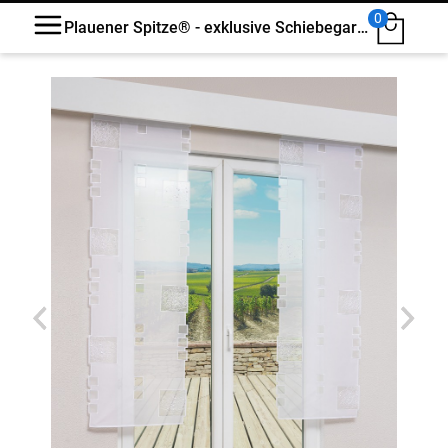
0
Plauener Spitze® - exklusive Schiebegardine Mendiola #1W