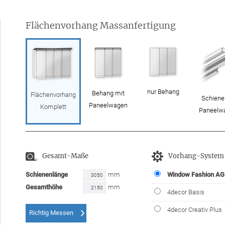
Flächenvorhang Massanfertigung
nur Behang
Behang mit
Flächenvorhang
Schiene
Paneelwagen
Komplett
Paneelw
Gesamt-Maße
Vorhang-System
Schienenlänge
mm
Window Fashion AG
Gesamthöhe
mm
4decor Basis
4decor Creativ Plus
Richtig Messen