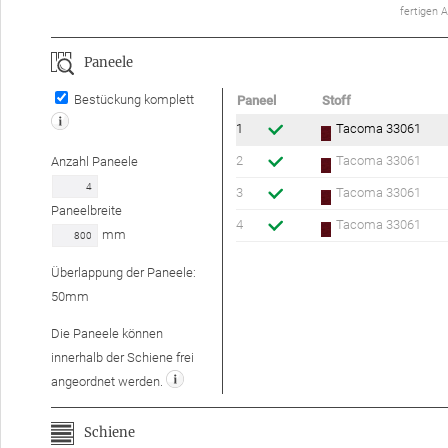
ferti­gen 
Paneele
Bestückung komplett
Paneel
Stoff
1
Tacoma 33061
2
Tacoma 33061
Anzahl
Paneele
3
Tacoma 33061
Paneelbreite
4
Tacoma 33061
mm
Überlappung der Paneele:
50
mm
Die Paneele können
innerhalb der Schiene frei
angeordnet werden.
Schiene