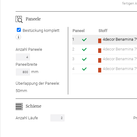
ferti­gen 
Paneele
Bestückung komplett
Paneel
Stoff
1
4decor Benamina 7
2
4decor Benamina 7
Anzahl
Paneele
3
4decor Benamina 7
Paneelbreite
4
4decor Benamina 7
mm
Überlappung der Paneele:
50
mm
Schiene
Anzahl Läufe
Pr