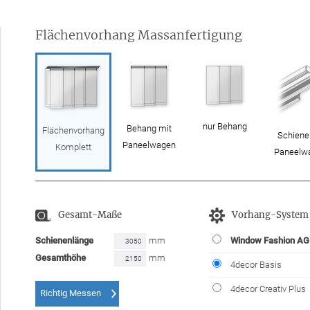
Flächenvorhang Massanfertigung
nur Behang
Behang mit
Flächenvorhang
Schiene
Paneelwagen
Komplett
Paneelw
Gesamt-Maße
Vorhang-System
Schienenlänge
mm
Window Fashion AG
Gesamthöhe
mm
4decor Basis
4decor Creativ Plus
Richtig Messen