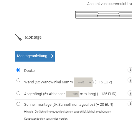
Ansicht von obenAnsicht v
Montage
Montageanleitung
Decke
Wand (
5
x Wandwinkel 68mm
)
(+ 15 EUR)
Abgehängt (
5
x Abhänger
mm lang)
(+ 135 EUR)
Schnellmontage (
5
x Schnellmontageclips)
(+ 20 EUR)
Hinweis: Die Schnell­montage­clips können aus­schließ­lich bei an­ge­häng­ten
Kassetten­decken ver­wendet werden.