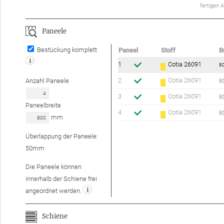
ferti­gen 
Paneele
Bestückung komplett
Paneel
Stoff
B
1
Cotia 26091
2
Cotia 26091
Anzahl
Paneele
3
Cotia 26091
Paneelbreite
4
Cotia 26091
mm
Überlappung der Paneele:
50
mm
Die Paneele können
innerhalb der Schiene frei
angeordnet werden.
Schiene