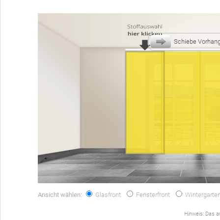
Schiebe Vorhan
Ansicht wählen:
Glasfront
Fensterfront
Wintergarte
Hinweis: Das an