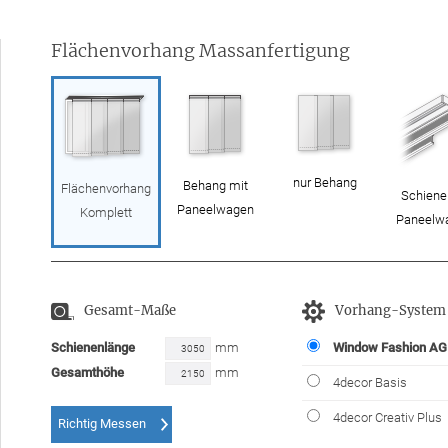
Flächenvorhang Massanfertigung
nur Behang
Behang mit
Flächenvorhang
Schiene
Paneelwagen
Komplett
Paneelw
Gesamt-Maße
Vorhang-System
Schienenlänge
mm
Window Fashion AG
Gesamthöhe
mm
4decor Basis
4decor Creativ Plus
Richtig Messen