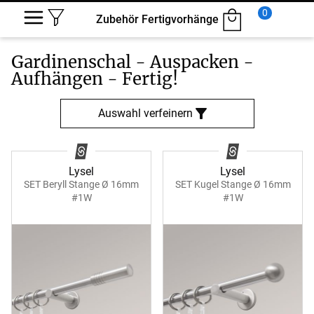
0
Zubehör Fertigvorhänge
Gardinenschal -
Auspacken -
Aufhängen - Fertig!
Auswahl verfeinern
Lysel
Lysel
SET Beryll Stange Ø 16mm
SET Kugel Stange Ø 16mm
#1W
#1W