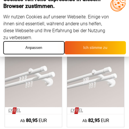
62,45
EUR
65,45
EUR
Ab
Ab
Browser zustimmen.
Wir nutzen Cookies auf unserer Webseite. Einige von
ihnen sind essentiell, während andere uns helfen,
Lysel
Lysel
diese Webseite und Ihre Erfahrung bei der Nutzung
SET Opal Innenlauf 2 Lauf
SET Opal Innenlauf 2 Lauf
zu verbessern.
Doppel-Kombiträger offen
Doppel-Kombiträger offen
mit Endstücke Kappe #1W
mit Endstücke Zylinder
Anpassen
Ich stimme zu
#1W
80,95
EUR
82,95
EUR
Ab
Ab