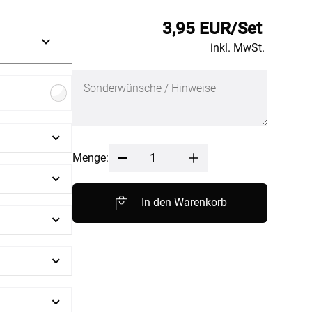
nfertigung
Sonnensegel
3,95 EUR/Set
Pflegeanleitung
inkl. MwSt.
Menge:
In den Warenkorb
BEZAHLUNG
SOCIAL MEDIA