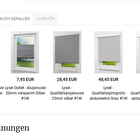
Kostenloser Musterversand
 AUCH GEFALLEN
ZUBEHÖR
um
Versandinformation
utz
Reklamation
Widerruf
Unsere Versandpartner:
7,95 EUR
28,45 EUR
48,45 EUR
sie
Lysel Outlet - Alujalousie
Lysel -
Lysel -
er
20mm verspannt Silber
Qualitätsalujalousie
Qualitätsspringrollo
Quali
#1W
25mm silber #1W
abdunkelnd Grau #1W
abdu
inungen