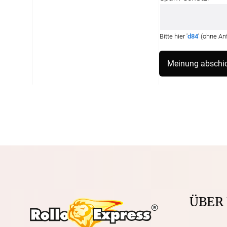
Bitte hier '
d84
' (ohne A
ÜBER