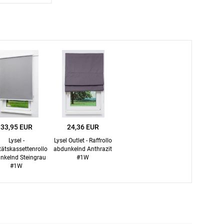
Facebook
Twitter
Pinterest
Youtube
Blogspot
33,95 EUR
24,36 EUR
Lysel -
Lysel Outlet - Raffrollo
tätskassettenrollo
abdunkelnd Anthrazit
nkelnd Steingrau
#1W
#1W