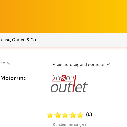
rasse, Garten & Co.
er #1W
rrasse, Garten & Co.
Service
t Motor und
Balkon Sichtschutz
Produktberatung
Balkonbespannungen
Lysel Outlet Jalousie
Markisenstoff
Messanleitung
nfertigung
(0)
arkisenstoffe
Sonnensegel
Montageanleitung
ör
Kundenmeinungen