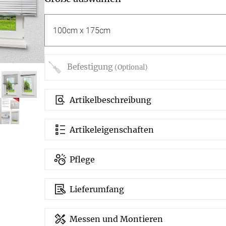
g
Massanfertigung
Massa
Zubehör
rdinen
Alle Dekostoffe
Alle 
enstange
Fertiggrössen
Zubehör
ngen
gitter
Befestigung
(Optional)
bilder
Artikelbeschreibung
 nach Mass
Artikeleigenschaften
Pflege
Lieferumfang
NS
VERSAND
Messen und Montieren