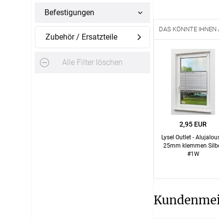
Befestigungen
AGB
DAS KÖNNTE IHNEN
Impress
Zubehör / Ersatzteile
Tel.: +49 (0) 3721 395312
Datensch
Fax.: +41 (0) 3721 395333
Alle Filter löschen
FAQ
Mail: shop@rolloexpress.com
Kontakt
Zahlarten
Servicezeiten
:
Montag - Freitag: 08:00 - 19:00 Uhr
2,95 EUR
Samstag: 09:00 - 13:00 Uhr
Lysel Outlet - Alujalou
25mm klemmen Silb
#1W
Kundenme