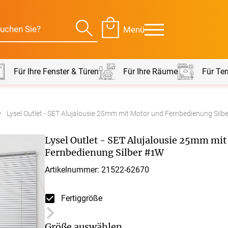
Menü
Für Ihre Fenster & Türen
Für Ihre Räume
Für Ter
Lysel Outlet - SET Alujalousie 25mm mit Motor und Fernbedienung Silb
Für Ihre Räume
Für Te
Lysel Outlet - SET Alujalousie 25mm mi
envorhang
Kissen
Fernbedienung Silber #1W
Artikelnummer: 21522-
62670
g
Alle Kissen
Alle 
en
Tischdecke
Massanfertigung
Massa
Fertiggröße
Alle Tischdecken
Alle M
ngardinen
Stoffe
Fertiggrössen
Zubeh
Größe auswählen