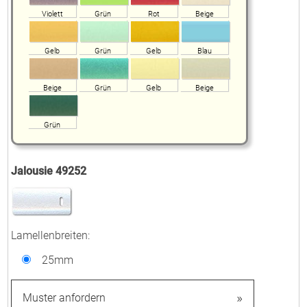
Breite:
mm
Violett
Grün
Rot
Beige
Gelb
Grün
Gelb
Blau
Höhe:
mm
Beige
Grün
Gelb
Beige
Grün
Lamelle:
Jalousie 49252
Lamellenbreiten:
25mm
»
Muster anfordern