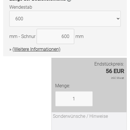
Wendestab
mm
-
Schnur
mm
(Weitere Informationen)
Endstückpreis:
56 EUR
inkl. Mwst
Menge: