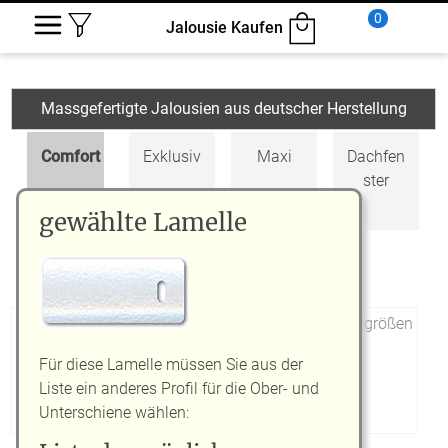
0
Jalousie Kaufen
Massgefertigte Jalousien aus deutscher Herstellung
Comfort
Exklusiv
Maxi
Dachfen
ster
gewählte Lamelle
Holzjalo
usien
Jalousien in
handelsüblichen
Standardgrößen
Für diese Lamelle müssen Sie aus der
Liste ein anderes Profil für die Ober- und
Unterschiene wählen: