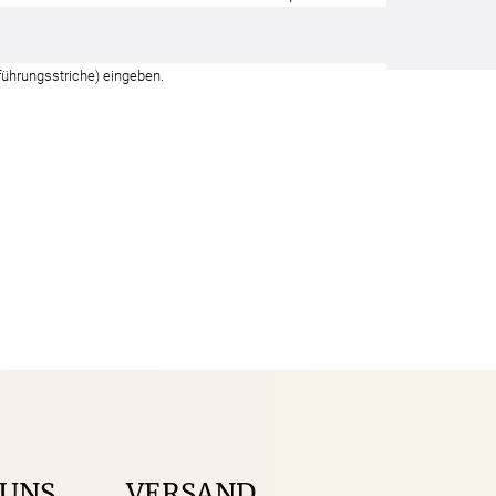
führungsstriche) eingeben.
 UNS
VERSAND