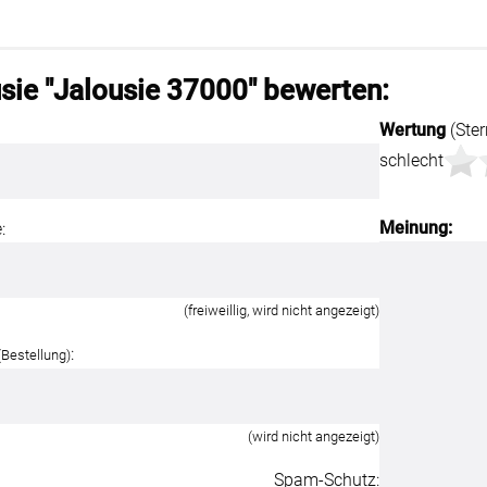
Kostenloser Musterversand
um
Versandinformation
sie "Jalousie 37000" bewerten:
utz
Reklamation
Wertung
(Ster
Widerruf
schlecht
Meinung:
:
Unsere Versandpartner:
(freiweillig, wird nicht angezeigt)
:
(Bestellung)
(wird nicht angezeigt)
Spam-Schutz: