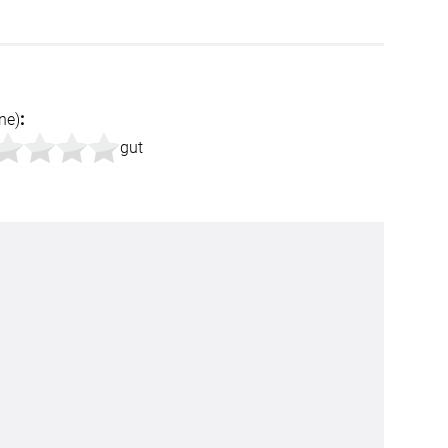
Facebook
Twitter
ne)
:
Pinterest
gut
Youtube
Blogspot