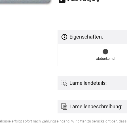
g
Massanfertigung
Massa
Zubehör
rdinen
Alle Dekostoffe
Alle 
enstange
Fertiggrössen
Zubehör
ngen
gitter
Eigenschaften:
bilder
 nach Mass
abdunkelnd
Lamellendetails:
Lamellenbeschreibung:
NS
VERSAND
 Jalousie erfolgt sofort nach Zahlungseingang. Wir bitten zu berücksichtigen, da