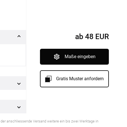
nfertigung
Sonnensegel
Pflegeanleitung
ab
48
EUR
Maße eingeben
Gratis Muster anfordern
BEZAHLUNG
SOCIAL MEDIA
ss der anschliessende Versand weitere ein bis zwei Werktage in