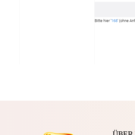
Bitte hier '
168
' (ohne An
ÜBER