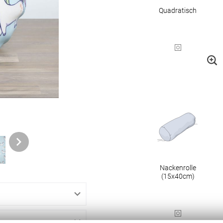
Quadratisch
ngen
gitter
bilder
 nach Mass
Nackenrolle
NS
VERSAND
(15x40cm)
Kostenloser Musterversand