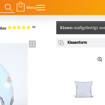
Menü
Kissen
maßgefertigt aus
(0)
blau
Für Ihre Räume
Für Te
Kissenform
envorhang
Kissen
g
Alle Kissen
Alle 
en
Tischdecke
Massanfertigung
Massa
Alle Tischdecken
Alle M
ngardinen
Stoffe
Fertiggrössen
Zubeh
g
Massanfertigung
Massa
Zubehör
rdinen
Alle Dekostoffe
Alle 
enstange
Fertiggrössen
Zubehör