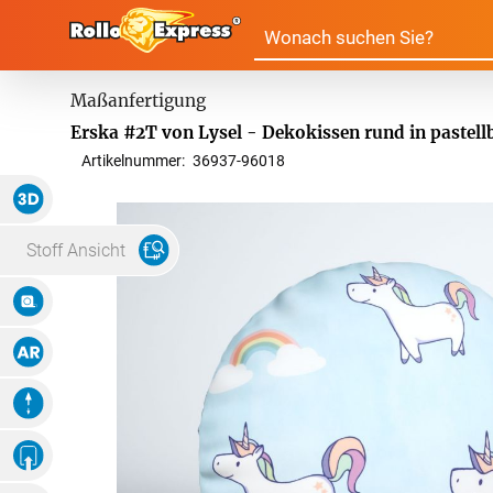
Alle Produkte:
Erska #2T von Lysel - Dekokissen rund in pastell
Artikelnummer:
36937
-
96018
Für Ihre Fenster & Türen
3D Ansicht
Plissee
Lamell
Stoff Ansicht
Maße Eingeben
Alle Plissees
Massanfertigun
Rollo
Jalousi
Massanfertigung
Zubehör
Augmented Reality
Alle Rollos
Alle Jalousien
Dachfenster Rollo
Scheibe
Fertiggrössen
Animation
Massanfertigung
Massanfertigun
Zubehör
Alle Scheibenga
Eigenes Ambiente
Foto Hochladen
Raffrollo
Gardin
Fertiggrössen
Fertiggrössen
Zubehör