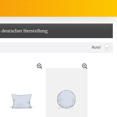
 deutscher Herstellung
rrasse, Garten & Co.
Service
Rund
Balkon Sichtschutz
Produktberatung
Balkonbespannungen
Markisenstoff
Messanleitung
nfertigung
arkisenstoffe
Sonnensegel
Montageanleitung
ör
nfertigung
Sonnensegel
Pflegeanleitung