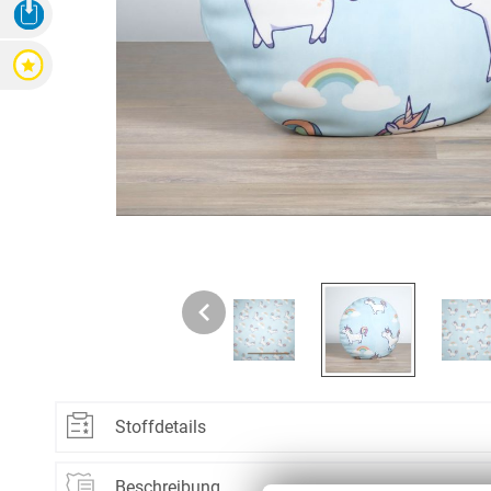
3D Ansicht Herunterladen
Zubehör
Zubehör
Alle Raffrollos
Alle Vorhangsta
Gardinen/Vorhänge
Fliegen
Bewertungen
Massanfertigung
Fertiggrössen
Gardinen nach Maß
Fliegengitter
Flächenvorhang
Fenster
Fertiggrössen
Zubehör
Gardinenstores
Insektenschutz
Zubehör
Alle Flächenvorhänge
Massanfertigung
Fertiggrössen
Zubehör
ÜBER U
Stoffdetails
AGB
Material:
100% Polyester
Beschreibung