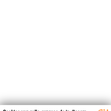
ist fast ein tropisches Flair, das entsteht, wenn
diese Farben aufeinandertreffen. Die Dinos sind
unterschiedlich gestaltet, mal in leuchtendem
Gelborange, mal eher gediegen in Blau und
Braun. Die Farbgebung wurde offensichtlich an
den Charakter der Tiere angepasst.
Naturfarben und weitere Grüntöne sowie viele
Zimmerpflanzen setzen das Design perfekt in
Szene.