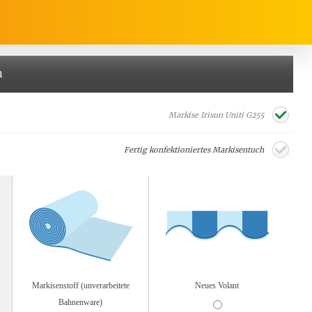
n
rrasse, Garten & Co.
Service
Markise Irisun Uniti G255
Fertig konfektioniertes Markisentuch
Balkon Sichtschutz
Produktberatung
Balkonbespannungen
Markisenstoff
Messanleitung
nfertigung
arkisenstoffe
Sonnensegel
Montageanleitung
ör
nfertigung
Sonnensegel
Markisenstoff (unverarbeitete
Neues Volant
Pflegeanleitung
Bahnenware)