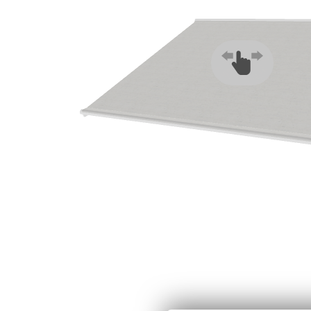
Zubehör
Zubehör
Alle Raffrollos
Alle Vorhangsta
Gardinen/Vorhänge
Fliegen
Massanfertigung
Fertiggrössen
Gardinen nach Maß
Fliegengitter
Flächenvorhang
Fenster
Fertiggrössen
Zubehör
Gardinenstores
Insektenschutz
Zubehör
Alle Flächenvorhänge
Massanfertigung
Fertiggrössen
Zubehör
ÜBER U
AGB