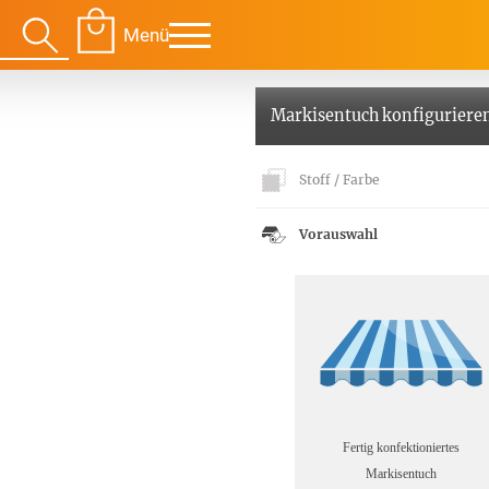
Menü
Markisentuch konfiguriere
Für Ihre Räume
Für Te
Stoff / Farbe
Vorauswahl
envorhang
Kissen
g
Alle Kissen
Alle 
en
Tischdecke
Massanfertigung
Massa
Alle Tischdecken
Alle M
ngardinen
Stoffe
Fertiggrössen
Zubeh
g
Massanfertigung
Massa
Zubehör
rdinen
Alle Dekostoffe
Alle 
Fertig konfektioniertes
enstange
Fertiggrössen
Markisentuch
Zubehör