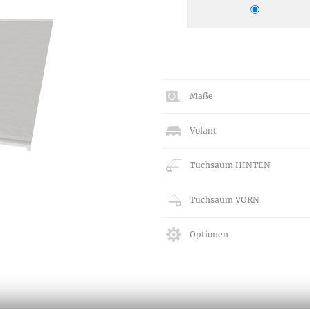
ngen
gitter
bilder
 nach Mass
Maße
Volant
Tuchsaum HINTEN
Tuchsaum VORN
Optionen
NS
VERSAND
Kostenloser Musterversand