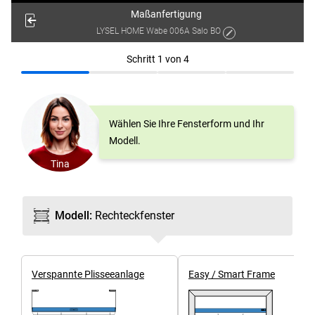
Maßanfertigung
LYSEL HOME Wabe 006A Salo BO
Schritt
1
von
4
Wählen Sie Ihre Fensterform und Ihr
Modell.
Tina
Modell
:
Rechteck­fenster
Ver­spannte Plissee­anlage
Easy / Smart Frame