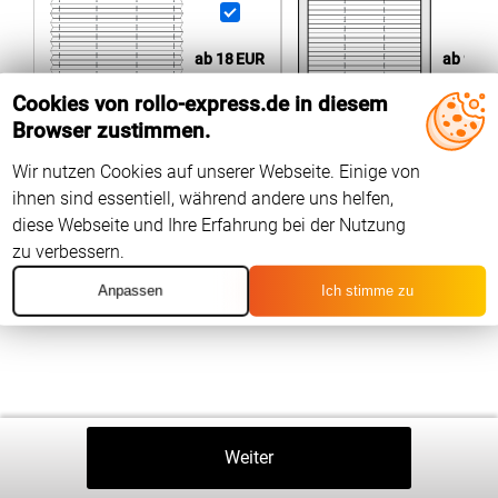
ab 90
E
ab 18
EUR
Cookies von rollo-express.de in diesem
Browser zustimmen.
Wir nutzen Cookies auf unserer Webseite. Einige von
Produktneuheit
wählen
97 %
der Kunden
ihnen sind essentiell, während andere uns helfen,
diese Webseite und Ihre Erfahrung bei der Nutzung
zu verbessern.
Anpassen
Ich stimme zu
Zurück
Weiter
In Den Warenkorb
⤒