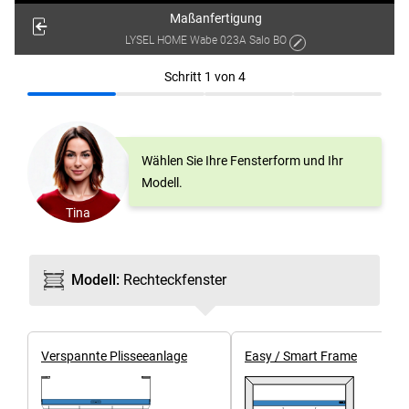
Maßanfertigung
LYSEL HOME Wabe 023A Salo BO
Schritt
1
von
4
Wählen Sie Ihre Fensterform und Ihr
Modell.
Tina
Modell
:
Rechteck­fenster
Ver­spannte Plissee­anlage
Easy / Smart Frame