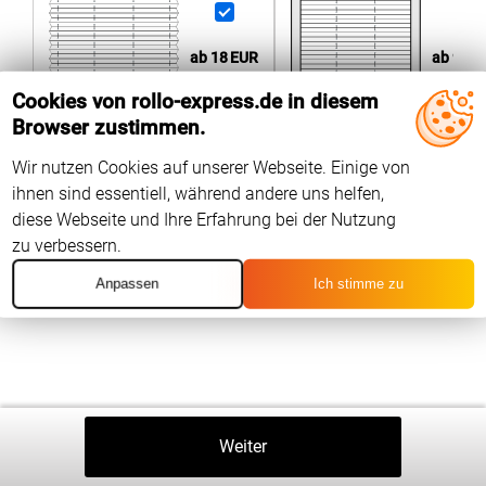
ab 90
E
ab 18
EUR
Cookies von rollo-express.de in diesem
Browser zustimmen.
Wir nutzen Cookies auf unserer Webseite. Einige von
Produktneuheit
wählen
97 %
der Kunden
ihnen sind essentiell, während andere uns helfen,
diese Webseite und Ihre Erfahrung bei der Nutzung
zu verbessern.
Anpassen
Ich stimme zu
Zurück
Weiter
In Den Warenkorb
⤒