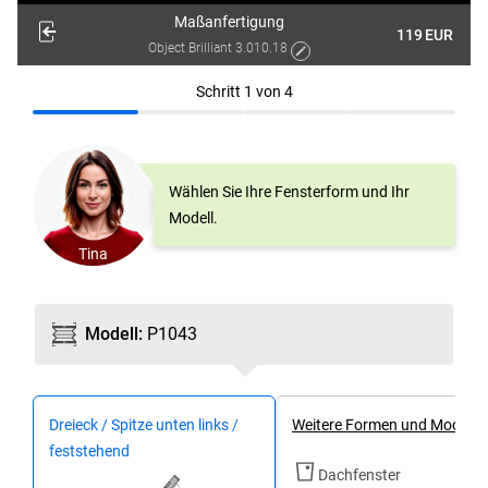
Maßanfertigung
119
EUR
Object Brilliant 3.010.18
Schritt
1
von
4
Wählen Sie Ihre Fensterform und Ihr
Modell.
Tina
Modell
:
P1043
Dreieck / Spitze unten links /
Weitere Formen und Modelle
feststehend
Dachfenster