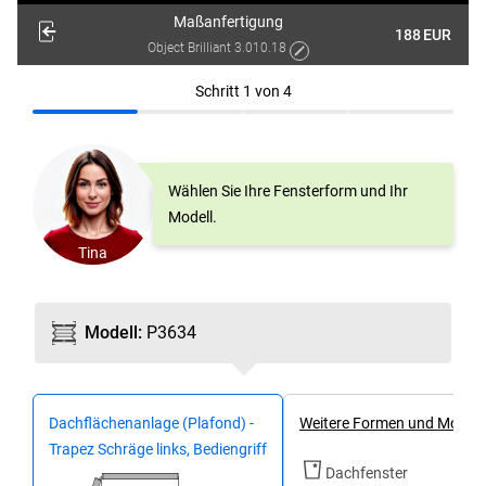
Maßanfertigung
188
EUR
Object Brilliant 3.010.18
Schritt
1
von
4
Wählen Sie Ihre Fensterform und Ihr
Modell.
Tina
Modell
:
P3634
Dachflächenanlage (Plafond) -
Weitere Formen und Modell
Trapez Schräge links, Bediengriff
Dachfenster