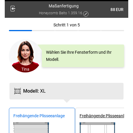
Maßanfertigung
88
EUR
Honeycomb Balto 1.359.16
Schritt
1
von
5
Wählen Sie Ihre Fensterform und Ihr
Modell.
Tina
Modell
:
XL
Frei­hängende Plissee­anlage
Frei­hängende Plissee­anlage