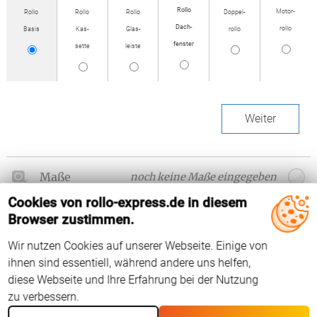
Rollo
Motor­
Rollo
Rollo
Rollo
Doppel­
Dach­
rollo
Basis
Kas­
Glas­
rollo
fenster
sette
leiste
Weiter
Maße
noch keine Maße eingegeben
Cookies von rollo-express.de in diesem
Modell
Browser zustimmen.
Wir nutzen Cookies auf unserer Webseite. Einige von
ihnen sind essentiell, während andere uns helfen,
diese Webseite und Ihre Erfahrung bei der Nutzung
zu verbessern.