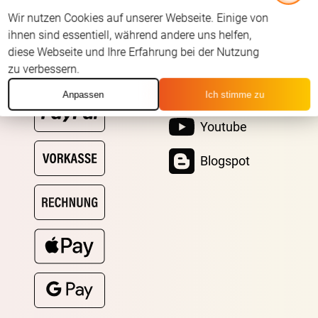
Wir nutzen Cookies auf unserer Webseite. Einige von
Facebook
ihnen sind essentiell, während andere uns helfen,
diese Webseite und Ihre Erfahrung bei der Nutzung
Twitter
zu verbessern.
Pinterest
Anpassen
Ich stimme zu
Youtube
Blogspot