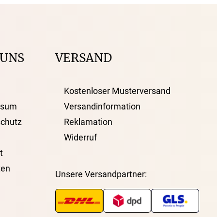
Kostenloser Musterversand
um
Versandinformation
utz
Reklamation
 UNS
VERSAND
Widerruf
Kostenloser Musterversand
Unsere Versandpartner:
ssum
Versandinformation
chutz
Reklamation
Widerruf
t
ten
Unsere Versandpartner: