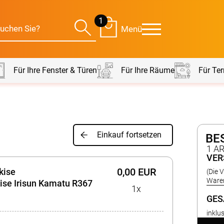
1
Menü
Für Ihre Fenster & Türen
Für Ihre Räume
Für Ter
Für Ihre Räume
Für Te
Einkauf fortsetzen
BE
envorhang
Kissen
1 A
VER
0,00 EUR
kise
(Die 
g
Alle Kissen
Alle 
en
Tischdecke
Waren
se Irisun Kamatu R367
1x
Massanfertigung
Massa
GE
Alle Tischdecken
Alle M
ngardinen
Stoffe
Fertiggrössen
Zubeh
inklu