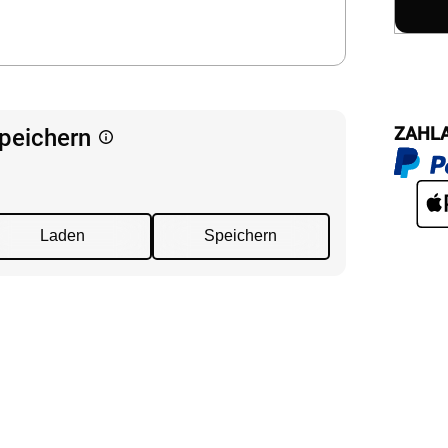
g
Massanfertigung
Massa
Zubehör
rdinen
Alle Dekostoffe
Alle 
enstange
Fertiggrössen
Zubehör
ngen
gitter
ZAHL
speichern
bilder
 nach Mass
Laden
Speichern
NS
VERSAND