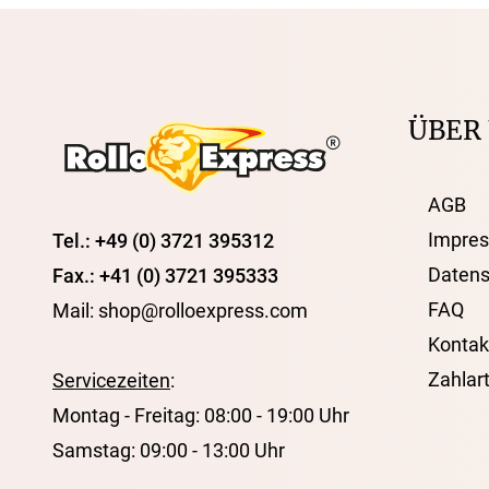
AGB
Impress
Tel.: +49 (0) 3721 395312
Datensch
Fax.: +41 (0) 3721 395333
ÜBER
FAQ
Mail: shop@rolloexpress.com
Kontakt
AGB
Zahlarten
Servicezeiten
:
Impre
Tel.: +49 (0) 3721 395312
Montag - Freitag: 08:00 - 19:00 Uhr
Datens
Fax.: +41 (0) 3721 395333
Samstag: 09:00 - 13:00 Uhr
FAQ
Mail: shop@rolloexpress.com
Kontak
Zahlar
Servicezeiten
:
Montag - Freitag: 08:00 - 19:00 Uhr
Samstag: 09:00 - 13:00 Uhr