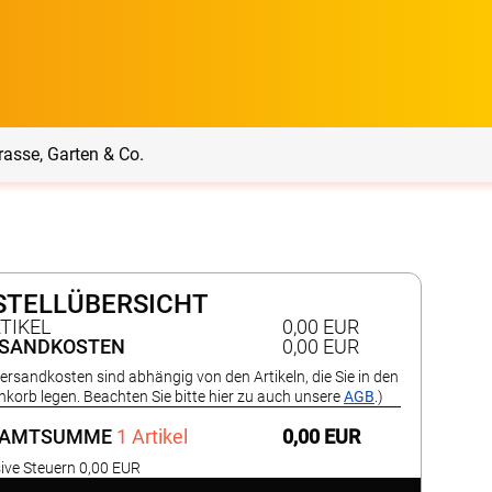
rasse, Garten & Co.
rrasse, Garten & Co.
Service
STELLÜBERSICHT
Balkon Sichtschutz
Produktberatung
RTIKEL
0,00 EUR
SANDKOSTEN
0,00 EUR
Versandkosten sind abhängig von den Artikeln, die Sie in den
Balkonbespannungen
Markisenstoff
Messanleitung
korb legen. Beachten Sie bitte hier zu auch unsere
AGB
.)
nfertigung
SAMTSUMME
1 Artikel
0,00 EUR
arkisenstoffe
Sonnensegel
Montageanleitung
ör
sive Steuern 0,00 EUR