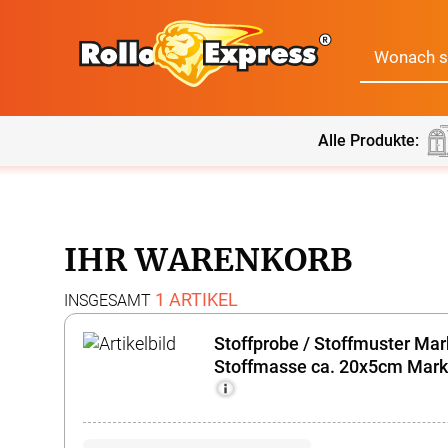
Alle Produkte:
Alle Produkte:
Für Ihre Fenster & Türen
IHR WARENKORB
Plissee
Lamell
1 ARTIKEL
INSGESAMT
Stoffprobe / Stoffmuster Mar
Alle Plissees
Massanfertigun
Rollo
Jalousi
Stoffmasse ca. 20x5cm
Marki
Massanfertigung
Zubehör
Alle Rollos
Alle Jalousien
Dachfenster Rollo
Scheibe
Fertiggrössen