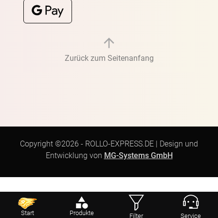
Zurück zum Seitenanfang
Copyright ©2026 -
ROLLO-EXPRESS.DE
|
Design und
Entwicklung von
MG-Systems GmbH
Start
Produkte
Filter
Service