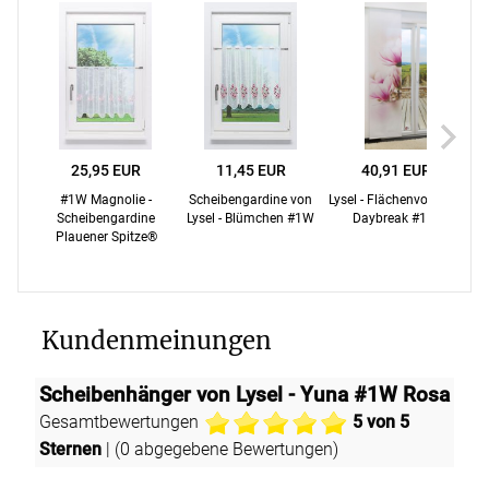
25,95 EUR
11,45 EUR
40,91 EUR
#1W Magnolie -
Scheibengardine von
Lysel - Flächenvorhang
Ly
Scheibengardine
Lysel - Blümchen #1W
Daybreak #1W
Plauener Spitze®
Kundenmeinungen
Scheibenhänger von Lysel - Yuna #1W Rosa
|
Gesamtbewertungen
5
von 5
Sternen
| (
0
abgegebene Bewertungen)