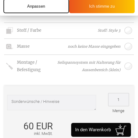
Anpassen
Ich stimme zu
Weiter
Stoff / Farbe
Stoff: Style 3
Masse
noch keine Masse eingegeben
Montage /
Seilspannsystem mit Halterung für
Befestigung
Aussenbereich (klein)
Menge
60 EUR
In den Warenkorb
inkl. MwSt.