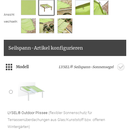
Ansicht
wechseln:
Seilspann-Artikel konfigurieren
Modell
LYSEL® Seilspann-Sonnensegel
LYSEL® Outdoor Plissee
(flexibler Sonnenschutz für
Terrassenüberdachungen aus Glas/Kunststoff bzw. offenen
Wintergärten)