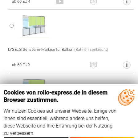
ab 60 EUR
LYSEL® Seilspann-Markise für Balkon
(Bahnen senkrecht)
ab 60 EUR
Cookies von rollo-express.de in diesem
Browser zustimmen.
Wir nutzen Cookies auf unserer Webseite. Einige von
LYSEL® Seilspann-Markise für Balkon
(Bahn waagerecht)
ihnen sind essentiell, während andere uns helfen,
diese Webseite und Ihre Erfahrung bei der Nutzung
ab 60 EUR
zu verbessern.