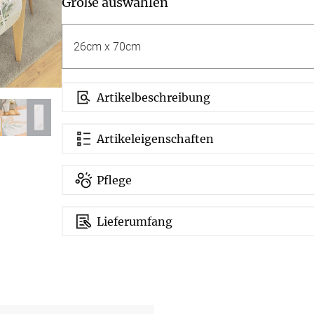
Größe auswählen
g
Massanfertigung
Massa
Zubehör
rdinen
Alle Dekostoffe
Alle 
enstange
Fertiggrössen
Zubehör
ngen
gitter
Artikelbeschreibung
bilder
Artikeleigenschaften
 nach Mass
Pflege
Lieferumfang
NS
VERSAND