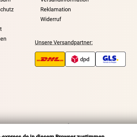
chutz
Reklamation
Widerruf
t
ten
Unsere Versandpartner:
Zurück zum Seitenanfang
o-express.de in diesem Browser zustimmen.