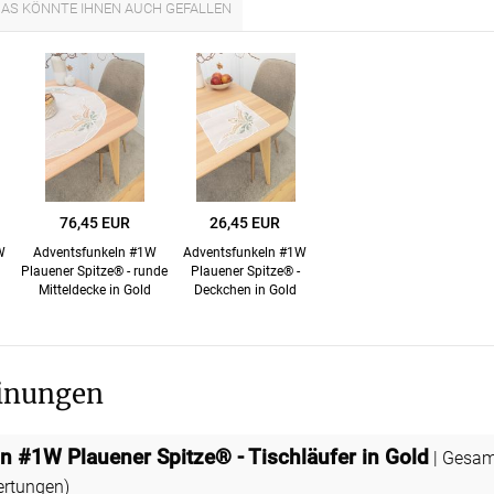
AS KÖNNTE IHNEN AUCH GEFALLEN
Kostenloser Musterversand
um
Versandinformation
utz
Reklamation
Widerruf
76,45 EUR
26,45 EUR
Unsere Versandpartner:
W
Adventsfunkeln #1W
Adventsfunkeln #1W
Plauener Spitze® - runde
Plauener Spitze® -
Mitteldecke in Gold
Deckchen in Gold
inungen
n #1W Plauener Spitze® - Tischläufer in Gold
| Gesa
rtungen)