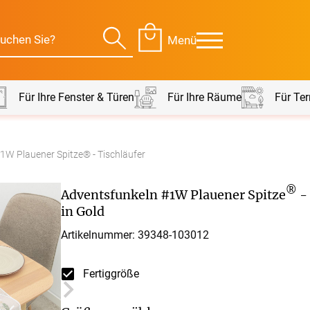
Menü
Für Ihre Fenster & Türen
Für Ihre Räume
Für Ter
1W Plauener Spitze® - Tischläufer
Für Ihre Räume
Für Te
®
Adventsfunkeln #1W Plauener Spitze
- 
envorhang
Kissen
in Gold
Artikelnummer: 39348-
103012
g
Alle Kissen
Alle 
en
Tischdecke
Massanfertigung
Massa
Fertiggröße
Alle Tischdecken
Alle M
ngardinen
Stoffe
Fertiggrössen
Zubeh