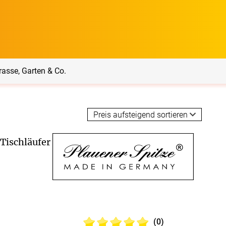
rasse, Garten & Co.
rrasse, Garten & Co.
Service
Tischläufer
Balkon Sichtschutz
Produktberatung
Balkonbespannungen
Markisenstoff
Messanleitung
®
Plauener Spitze
Tischdecken
nfertigung
arkisenstoffe
Sonnensegel
Montageanleitung
ör
(0)