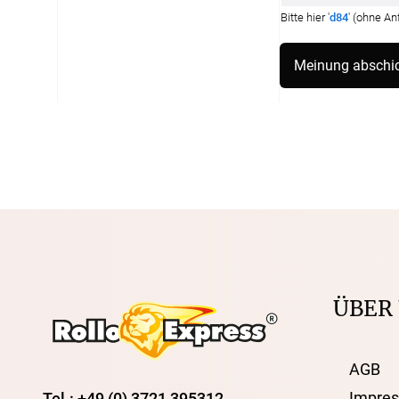
Bitte hier '
d84
' (ohne A
ÜBER
AGB
Impre
Tel.: +49 (0) 3721 395312