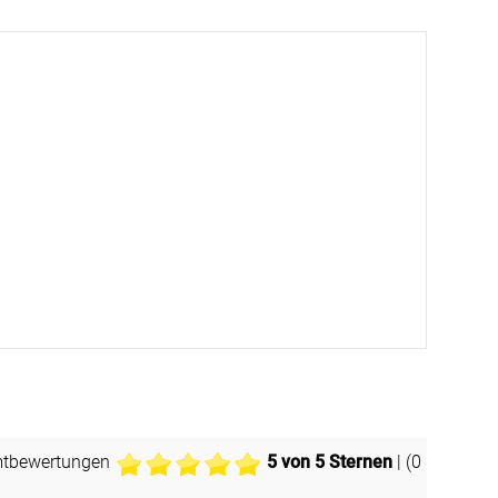
Facebook
Twitter
Pinterest
Youtube
Blogspot
mtbewertungen
5
von 5 Sternen
| (
0