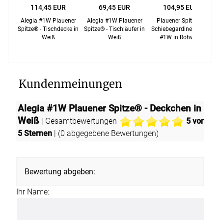
114,45 EUR
69,45 EUR
104,95 EUR
Alegia #1W Plauener
Alegia #1W Plauener
Plauener Spitze® -
Spitze® - Tischdecke in
Spitze® - Tischläufer in
Schiebegardine Alegia
S
Weiß
Weiß
#1W in Rohweiß
Kundenmeinungen
Alegia #1W Plauener Spitze® - Deckchen in
Weiß
| Gesamtbewertungen
5
von
5 Sternen
| (
0
abgegebene Bewertungen)
Bewertung abgeben:
Ihr Name: