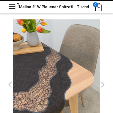
0
Melina #1W Plauener Spitze® - Tischdecke