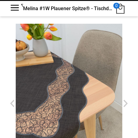
0
Melina #1W Plauener Spitze® - Tischdecke