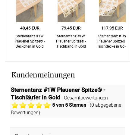
40,45 EUR
79,45 EUR
117,95 EUR
Sternentanz #1W
Sternentanz #1W
Sternentanz #1W
Plauener Spitze® -
Plauener Spitze® -
Plauener Spitze® -
Deckchen in Gold
Tischband in Gold
Tischdecke in Gold
Kundenmeinungen
Sternentanz #1W Plauener Spitze® -
Tischläufer in Gold
| Gesamtbewertungen
5
von 5 Sternen
| (
0
abgegebene
Bewertungen)