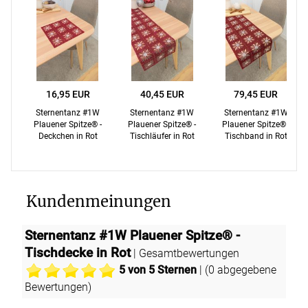
16,95 EUR
40,45 EUR
79,45 EUR
Sternentanz #1W
Sternentanz #1W
Sternentanz #1W
Plauener Spitze® -
Plauener Spitze® -
Plauener Spitze® -
Deckchen in Rot
Tischläufer in Rot
Tischband in Rot
Kundenmeinungen
Sternentanz #1W Plauener Spitze® -
Tischdecke in Rot
| Gesamtbewertungen
5
von 5 Sternen
| (
0
abgegebene
Bewertungen)