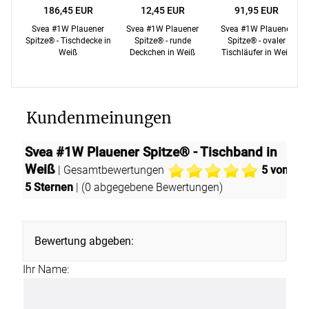
186,45 EUR
12,45 EUR
91,95 EUR
Svea #1W Plauener
Svea #1W Plauener
Svea #1W Plauener
Spitze® - Tischdecke in
Spitze® - runde
Spitze® - ovaler
Weiß
Deckchen in Weiß
Tischläufer in Weiß
Kundenmeinungen
Svea #1W Plauener Spitze® - Tischband in
Weiß
| Gesamtbewertungen
5
von
5 Sternen
| (
0
abgegebene Bewertungen)
Bewertung abgeben:
Ihr Name: