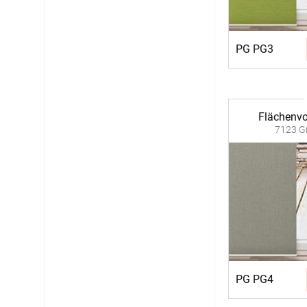
PG PG3
Flächenv
7123 Gr
PG PG4