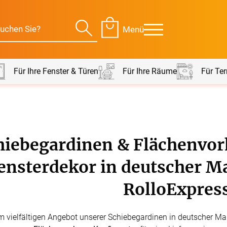
Menü
Für Ihre Fenster & Türen
Für Ihre Räume
Für Ter
Für Ihre Räume
Für Te
hiebegardinen & Flächenvo
envorhang
Kissen
ensterdekor in deutscher M
g
Alle Kissen
Alle 
en
Tischdecke
RolloExpres
Massanfertigung
Massa
Alle Tischdecken
Alle M
ngardinen
Stoffe
Fertiggrössen
Zubeh
 vielfältigen Angebot unserer Schiebegardinen in deutscher Mark