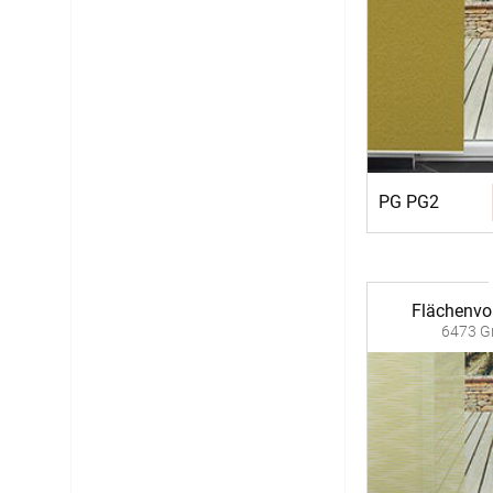
PG PG2
Flächenvo
6473 Gr