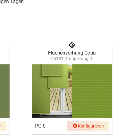
nfertigung
nigen Tagen.
Sonnensegel
Pflegeanleitung
Flächenvorhang Cotia
26181 Gruppierung: 1
PG 0
n
Konfigurieren
BEZAHLUNG
SOCIAL MEDIA