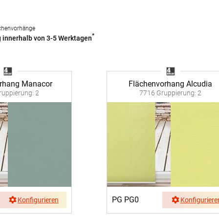
Kostenloser Musterversand
chenvorhänge
um
Versandinformation
*
g innerhalb von 3-5 Werktagen
utz
Reklamation
Widerruf
rhang Manacor
Flächenvorhang Alcudia
uppierung: 2
7716 Gruppierung: 2
Unsere Versandpartner:
PG PG0
Konfigurieren
Konfiguriere