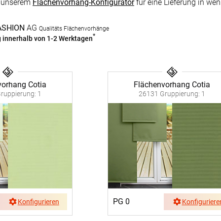
g
Massanfertigung
Massa
n unserem
Flächenvorhang-Konfigurator
für eine Lieferung in we
Zubehör
rdinen
Alle Dekostoffe
Alle 
enstange
Fertiggrössen
ASHION
AG
Qualitäts Flächenvorhänge
Zubehör
*
g innerhalb von 1-2 Werktagen
ngen
gitter
bilder
vorhang Cotia
Flächenvorhang Cotia
ruppierung: 1
26131 Gruppierung: 1
 nach Mass
PG 0
Konfigurieren
Konfiguriere
NS
VERSAND