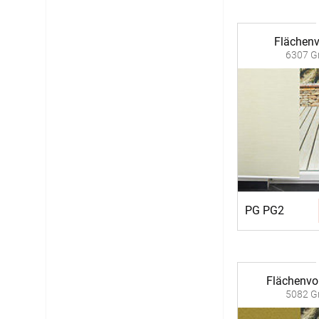
Flächen
6307 Gr
PG PG2
Flächenvo
5082 Gr