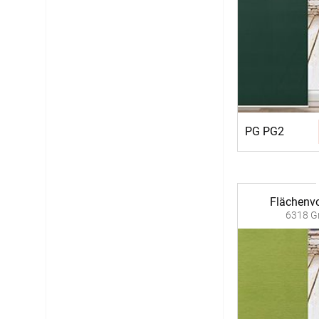
PG PG2
Flächenvo
6318 Gr