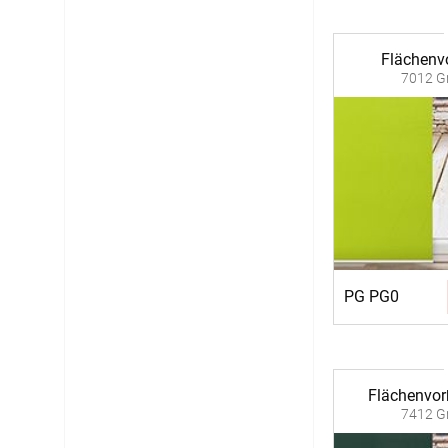
Flächenv
7012 Gr
PG PG0
Flächenvor
7412 Gr