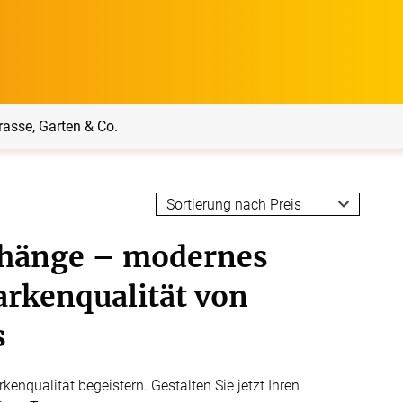
rasse, Garten & Co.
rrasse, Garten & Co.
Service
rhänge – modernes
Balkon Sichtschutz
Produktberatung
arkenqualität von
Balkonbespannungen
Markisenstoff
Messanleitung
s
nfertigung
arkisenstoffe
Sonnensegel
Montageanleitung
ör
enqualität begeistern. Gestalten Sie jetzt Ihren