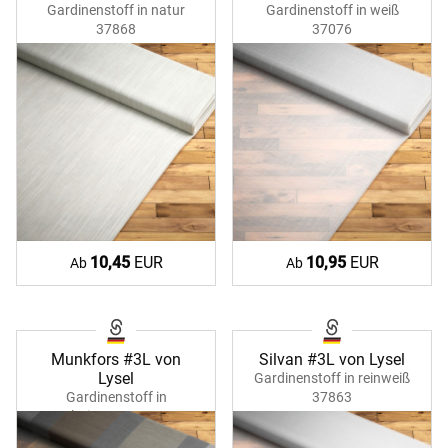
Gardinenstoff in natur
Gardinenstoff in weiß
37868
37076
10,45
EUR
10,95
EUR
Ab
Ab
Munkfors #3L von
Silvan #3L von Lysel
Lysel
Gardinenstoff in reinweiß
Gardinenstoff in
37863
platingrau 37185