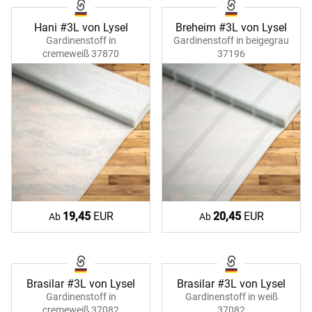
Hani #3L von Lysel
Breheim #3L von Lysel
Gardinenstoff in
Gardinenstoff in beigegrau
cremeweiß 37870
37196
19,45
EUR
20,45
EUR
Ab
Ab
Brasilar #3L von Lysel
Brasilar #3L von Lysel
Gardinenstoff in
Gardinenstoff in weiß
cremeweiß 37082
37082