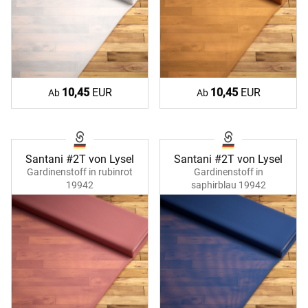
10,45
EUR
10,45
EUR
Ab
Ab
Santani #2T von Lysel
Santani #2T von Lysel
Gardinenstoff in rubinrot
Gardinenstoff in
19942
saphirblau 19942