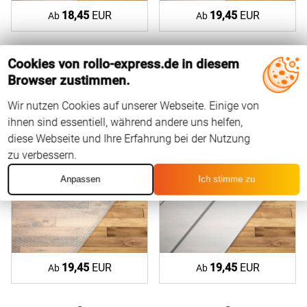
18,45
EUR
19,45
EUR
Ab
Ab
Cookies von rollo-express.de in diesem
Browser zustimmen.
Arendal #3L von Lysel
Tingsryd #3L von Lysel
Gardinenstoff in
Gardinenstoff in
Wir nutzen Cookies auf unserer Webseite. Einige von
cremeweiß 37197
dunkelgrau 37198
ihnen sind essentiell, während andere uns helfen,
diese Webseite und Ihre Erfahrung bei der Nutzung
zu verbessern.
Anpassen
Ich stimme zu
19,45
EUR
19,45
EUR
Ab
Ab