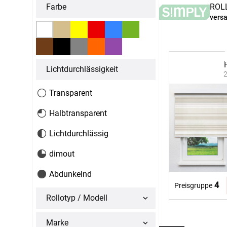
Massanfertigung
Massanfertigun
Farbe
ROL
Zubehör
Alle Scheibenga
versa
Raffrollo
Gardin
Fertiggrössen
Fertiggrössen
Zubehör
Zubehör
Zubehör
Alle Raffrollos
Alle Vorhangsta
Gardinen/Vorhänge
Fliegen
Massanfertigung
Fertiggrössen
Lichtdurchlässigkeit
Gardinen nach Maß
Fliegengitter
Flächenvorhang
Fenster
Fertiggrössen
Zubehör
Transparent
Gardinenstores
Insektenschutz
Zubehör
Halbtransparent
Alle Flächenvorhänge
Lichtdurchlässig
Massanfertigung
dimout
Fertiggrössen
Abdunkelnd
Zubehör
4
Preisgruppe
Rollotyp / Modell
ÜBER U
Marke