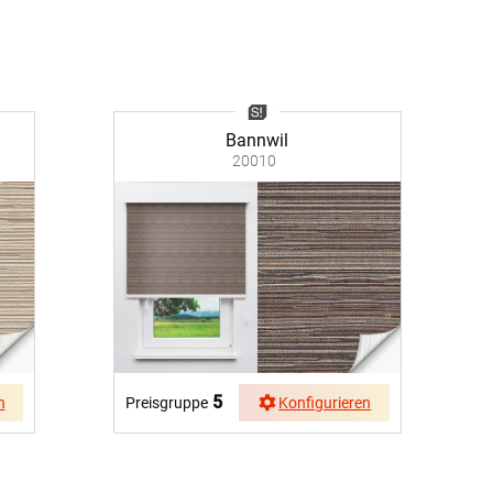
nfertigung
Sonnensegel
Pflegeanleitung
Bannwil
20010
5
n
Preisgruppe
Konfigurieren
BEZAHLUNG
SOCIAL MEDIA