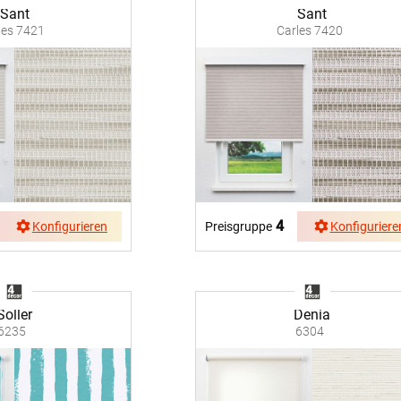
Sant
Sant
les 7421
Carles 7420
4
Konfigurieren
Preisgruppe
Konfiguriere
Soller
Denia
6235
6304