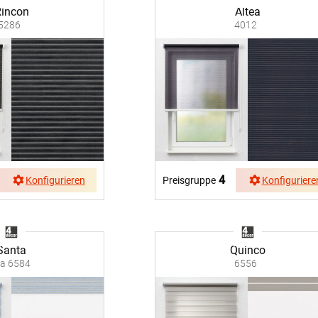
incon
Altea
5286
4012
4
Konfigurieren
Preisgruppe
Konfiguriere
Santa
Quinco
a 6584
6556