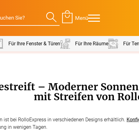
Menü
Für Ihre Fenster & Türen
Für Ihre Räume
Für Ter
Für Ihre Räume
Für Te
gestreift – Moderner Sonnen
envorhang
Kissen
mit Streifen von Rol
g
Alle Kissen
Alle 
en
Tischdecke
fen ist bei RolloExpress in verschiedenen Designs erhältlich.
Konfi
Massanfertigung
Massa
ung in wenigen Tagen.
Alle Tischdecken
Alle M
ngardinen
Stoffe
Fertiggrössen
Zubeh