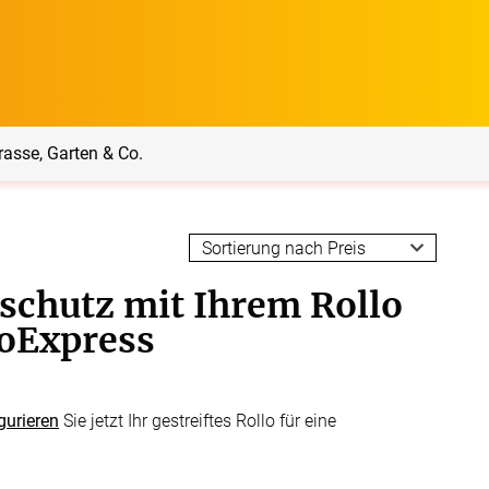
rasse, Garten & Co.
rrasse, Garten & Co.
Service
schutz mit Ihrem Rollo
Balkon Sichtschutz
Produktberatung
loExpress
Balkonbespannungen
Markisenstoff
Messanleitung
gurieren
Sie jetzt Ihr gestreiftes Rollo für eine
nfertigung
arkisenstoffe
Sonnensegel
Montageanleitung
ör