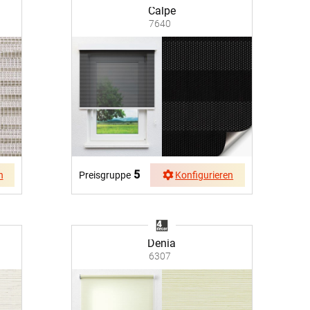
Calpe
7640
5
n
Preisgruppe
Konfigurieren
Denia
6307