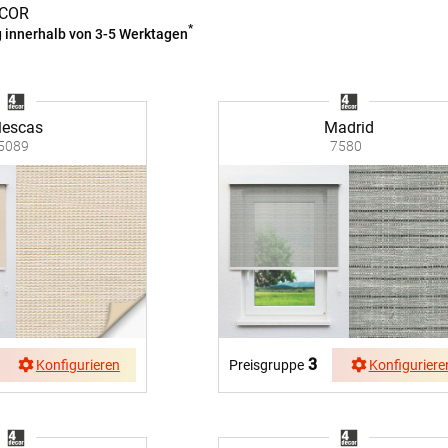
ECOR
*
g innerhalb von 3-5 Werktagen
Kostenloser Musterversand
um
Versandinformation
utz
Reklamation
llescas
Madrid
Widerruf
5089
7580
Unsere Versandpartner:
3
Konfigurieren
Preisgruppe
Konfiguriere