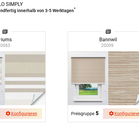
g
Massanfertigung
Massa
LO SIMPLY
Zubehör
rdinen
Alle Dekostoffe
Alle 
*
ndfertig innerhalb von 3-5 Werktagen
enstange
Fertiggrössen
Zubehör
ngen
gitter
Bannwil
Flums
20009
20063
bilder
 nach Mass
5
Konfigurieren
Preisgruppe
Konfiguriere
NS
VERSAND