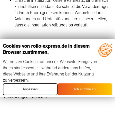
Einfache Installation: Unsere Panneaux sind einfach
zu installieren, sodass Sie schnell die Veränderungen
in Ihrem Raum genießen können. Wir bieten klare
Anleitungen und Unterstützung, um sicherzustellen,
dass die Installation reibungslos verläuft.
Entdecken Sie die Vielfalt von
Cookies von rollo-express.de in diesem
Panneaux bei uns
Browser zustimmen.
Wir nutzen Cookies auf unserer Webseite. Einige von
Erforschen Sie unsere Kollektion von Panneaux und
ihnen sind essentiell, während andere uns helfen,
entdecken Sie, wie diese eleganten Elemente Ihrem Raum
diese Webseite und Ihre Erfahrung bei der Nutzung
eine neue Dimension verleihen können. Bei Fragen stehen
zu verbessern.
wir Ihnen gerne zur Verfügung. Kontaktieren Sie uns noch
Anpassen
Ich stimme zu
heute und verwandeln Sie Ihre Räume mit unseren
hochwertigen Panneaux.