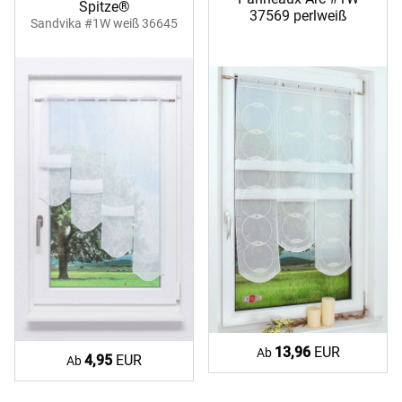
Spitze®
37569 perlweiß
Sandvika #1W weiß 36645
13,96
EUR
Ab
4,95
EUR
Ab