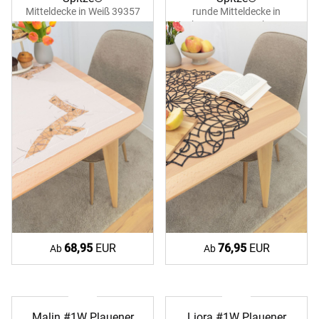
Mitteldecke in Weiß 39357
runde Mitteldecke in
ecru
Schwarz 39371 schwarz-
silber
68,95
EUR
76,95
EUR
Ab
Ab
Malin #1W Plauener
Liora #1W Plauener