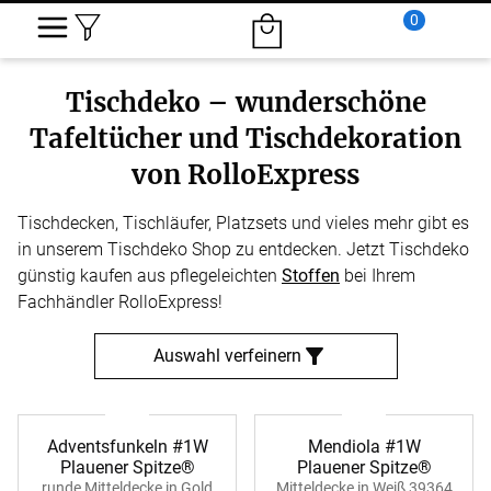
0
Tischdeko – wunderschöne
Tafeltücher und Tischdekoration
von RolloExpress
Tischdecken, Tischläufer, Platzsets und vieles mehr gibt es
in unserem Tischdeko Shop zu entdecken. Jetzt Tischdeko
günstig kaufen aus pflegeleichten
Stoffen
bei Ihrem
Fachhändler RolloExpress!
Auswahl verfeinern
Adventsfunkeln #1W
Mendiola #1W
Plauener Spitze®
Plauener Spitze®
runde Mitteldecke in Gold
Mitteldecke in Weiß 39364