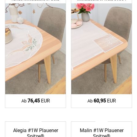
39372 ecru-goldgrün
ecru
76,45
EUR
60,95
EUR
Ab
Ab
Alegia #1W Plauener
Malin #1W Plauener
Spitze®
Spitze®