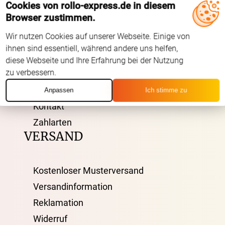
Cookies von rollo-express.de in diesem
ÜBER UNS
Browser zustimmen.
Wir nutzen Cookies auf unserer Webseite. Einige von
AGB
ihnen sind essentiell, während andere uns helfen,
Impressum
diese Webseite und Ihre Erfahrung bei der Nutzung
zu verbessern.
Datenschutz
FAQ
Anpassen
Ich stimme zu
Kontakt
Zahlarten
VERSAND
Kostenloser Musterversand
Versandinformation
Reklamation
Widerruf