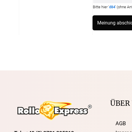
Bitte hier '
d84
' (ohne A
ÜBER
AGB