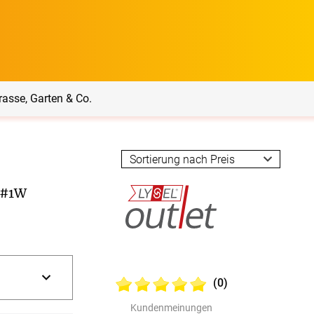
rasse, Garten & Co.
rrasse, Garten & Co.
Service
o #1W
Balkon Sichtschutz
Produktberatung
Balkonbespannungen
Lysel Outlet Rollo
Markisenstoff
Messanleitung
nfertigung
(0)
arkisenstoffe
Sonnensegel
Montageanleitung
ör
Kundenmeinungen