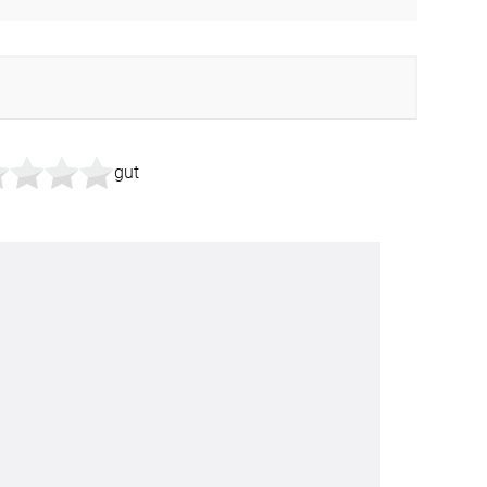
Facebook
Twitter
Pinterest
gut
Youtube
Blogspot