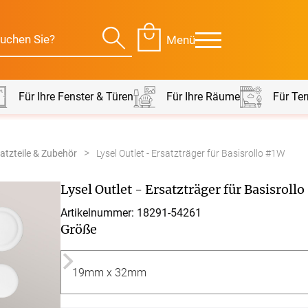
Menü
Für Ihre Fenster & Türen
Für Ihre Räume
Für Ter
satzteile & Zubehör
Für Ihre Räume
Lysel Outlet - Ersatzträger für Basisrollo #1W
Für Te
Lysel Outlet - Ersatzträger für Basisroll
envorhang
Kissen
Artikelnummer: 18291-
54261
Größe
g
Alle Kissen
Alle 
en
Tischdecke
Massanfertigung
Massa
Alle Tischdecken
Alle M
ngardinen
Stoffe
Fertiggrössen
Zubeh