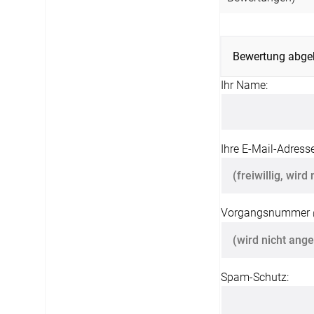
AGB
Impress
Tel.: +49 (0) 3721 395312
Bewertung abge
Datensch
Fax.: +41 (0) 3721 395333
Ihr Name:
FAQ
Mail: shop@rolloexpress.com
Kontakt
Zahlarten
Servicezeiten
:
Ihre E-Mail-Adresse
Montag - Freitag: 08:00 - 19:00 Uhr
Samstag: 09:00 - 13:00 Uhr
Vorgangsnummer
Spam-Schutz: