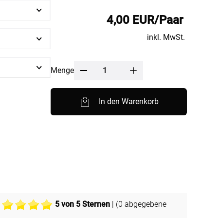
nfertigung
Sonnensegel
4,00 EUR/Paar
Pflegeanleitung
inkl. MwSt.
Menge
In den Warenkorb
BEZAHLUNG
SOCIAL MEDIA
5
von 5 Sternen
| (
0
abgegebene