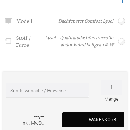
Modell
Dachfenster Comfort Lysel
Stoff /
Lysel - Qualitätsdachfensterrollo
Farbe
abdunkelnd hellgrau #1W
Menge
---,--
WARENKORB
inkl. MwSt.