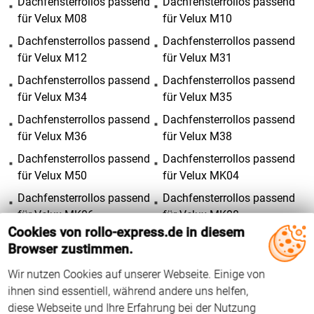
Dachfensterrollos passend
Dachfensterrollos passend
für Velux M08
für Velux M10
Dachfensterrollos passend
Dachfensterrollos passend
für Velux M12
für Velux M31
Dachfensterrollos passend
Dachfensterrollos passend
für Velux M34
für Velux M35
Dachfensterrollos passend
Dachfensterrollos passend
für Velux M36
für Velux M38
Dachfensterrollos passend
Dachfensterrollos passend
für Velux M50
für Velux MK04
Dachfensterrollos passend
Dachfensterrollos passend
für Velux MK06
für Velux MK08
Cookies von rollo-express.de in diesem
Dachfensterrollos passend
Dachfensterrollos passend
Browser zustimmen.
für Velux MK10
für Velux MK12
Wir nutzen Cookies auf unserer Webseite. Einige von
Dachfensterrollos passend
Dachfensterrollos passend
ihnen sind essentiell, während andere uns helfen,
für Velux MK19oben
für Velux MK19unten
diese Webseite und Ihre Erfahrung bei der Nutzung