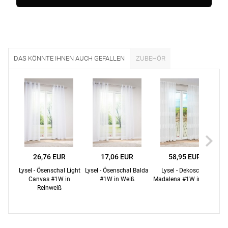
DAS KÖNNTE IHNEN AUCH GEFALLEN
ZUBEHÖR
26,76 EUR
17,06 EUR
58,95 EUR
Lysel - Ösenschal Light
Lysel - Ösenschal Balda
Lysel - Dekoschal
Ly
Canvas #1W in
#1W in Weiß
Madalena #1W in weiß
J
Reinweiß