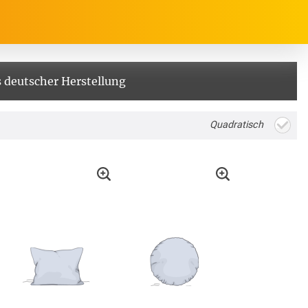
 deutscher Herstellung
rrasse, Garten & Co.
Service
Quadratisch
Balkon Sichtschutz
Produktberatung
Balkonbespannungen
Markisenstoff
Messanleitung
nfertigung
arkisenstoffe
Sonnensegel
Montageanleitung
ör
nfertigung
Sonnensegel
Pflegeanleitung