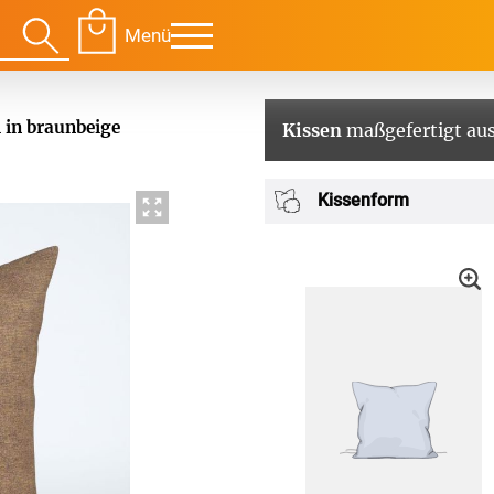
Menü
 in braunbeige
Kissen
maßgefertigt aus
Für Ihre Räume
Für Te
Kissenform
envorhang
Kissen
g
Alle Kissen
Alle 
en
Tischdecke
Massanfertigung
Massa
Alle Tischdecken
Alle M
ngardinen
Stoffe
Fertiggrössen
Zubeh
g
Massanfertigung
Massa
Zubehör
rdinen
Alle Dekostoffe
Alle 
enstange
Fertiggrössen
Zubehör