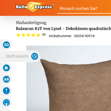
Alle Produkte:
Balancan #2T von Lysel - Dekokissen quadratisch
(0)
Artikelnummer:
36054
-
90918
Für Ihre Fenster & Türen
3D Ansicht
Plissee
Lamell
Stoff Ansicht
Maße Eingeben
Alle Plissees
Massanfertigun
Rollo
Jalousi
Massanfertigung
Zubehör
Augmented Reality
Alle Rollos
Alle Jalousien
Dachfenster Rollo
Scheibe
Fertiggrössen
Animation
Massanfertigung
Massanfertigun
Zubehör
Alle Scheibenga
Eigenes Ambiente
Foto Hochladen
Raffrollo
Gardin
Fertiggrössen
Fertiggrössen
Zubehör