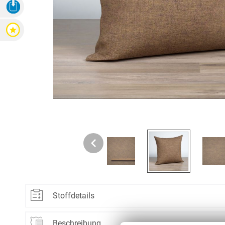
3D Ansicht Herunterladen
Zubehör
Zubehör
Alle Raffrollos
Alle Vorhangsta
Gardinen/Vorhänge
Fliegen
Bewertungen
Massanfertigung
Fertiggrössen
Gardinen nach Maß
Fliegengitter
Flächenvorhang
Fenster
Fertiggrössen
Zubehör
Gardinenstores
Insektenschutz
Zubehör
Alle Flächenvorhänge
Massanfertigung
Fertiggrössen
Zubehör
ÜBER U
Stoffdetails
AGB
Material:
100% Polyester
Beschreibung