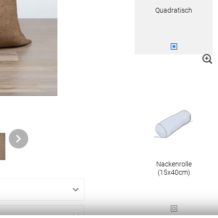
Quadratisch
ngen
gitter
bilder
 nach Mass
Nackenrolle
NS
VERSAND
(15x40cm)
Kostenloser Musterversand