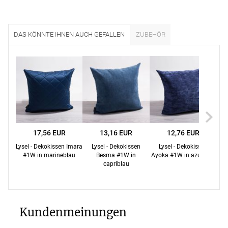
DAS KÖNNTE IHNEN AUCH GEFALLEN
ZUBEHÖR
17,56 EUR
13,16 EUR
12,76 EUR
Lysel - Dekokissen Imara
Lysel - Dekokissen
Lysel - Dekokissen
Lys
#1W in marineblau
Besma #1W in
Ayoka #1W in azurblau
capriblau
Kundenmeinungen