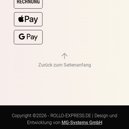
Zurück zum Seitenanfang
Copyright ©2026 -
ROLLO-EXPRESS.DE
|
Design und
Entwicklung von
MG-Systems GmbH