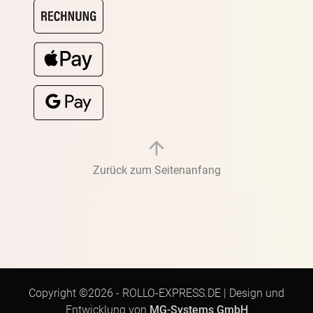
Zurück zum Seitenanfang
Copyright ©2026 -
ROLLO-EXPRESS.DE
|
Design und
Entwicklung von
MG-Systems GmbH