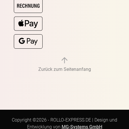
Zurück zum Seitenanfang
Copyright ©2026 -
ROLLO-EXPRESS.DE
|
Design und
Entwicklung von
MG-Systems GmbH